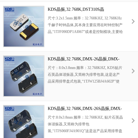
薄型优势,耐环境特性,包括耐高温,耐冲击性等,
在移动通信领域得到了广泛的应用,晶振产品本
KDS晶振,32.768K,DST310S晶
身可发挥优良的电气特性,满足无铅焊接的高温
振,1TJF090DP1AI067
尺寸:3.2x1.5mm 频率：32.768KHZ, 32.768KHz
回流温度曲线要求.
千赫子时钟晶体,其本身主要应用在时钟控制产
品,“
1TJF090DP1AI067”
或者是控制模块,主要给
时钟芯片提供一个基准信号,其主要各项功能还
得看应用何种产品. 本产品具有小型,薄型,轻型
的贴片晶振表面型音叉式石英晶体谐振器,产品
具有优良的耐热性,耐环境特性,可发挥晶振优
KDS晶振,32.768K,DMX-26晶振,DMX-
良的电气特性
26S晶振,1TJW125BJ4A602P
尺寸：8.0x3.8mm 频率：32.768KHZ, KDS贴片
石英晶体谐振器,又简称为排带包装,这是这产
品采用排带盘式包装,“
1TJW125BJ4A602P”
使
产品在焊接时能采用SMT自动贴片机高速的焊
接,大大节约人工,提高工作效率.32.768KHz千
赫子时钟晶体,其本身主要应用在时钟控制产
品,或者是控制模块,主要给时钟芯片提供一个
KDS晶振,32.768K,DMX-26S晶振,DMX-
基准信号,其主要各项功能还得看应用何种产
26晶振,1TJS060FJ4A901Q
尺寸:8.0x3.8mm 频率：32.768KHZ, 贴片石英晶
品. 本产品具有小型,薄型,轻型的贴片晶振表面
体谐振器,又简称为排带包
型音叉式石英晶体谐振器,产品具有优良的耐热
装,“
1TJS060FJ4A901Q”
这是这产品采用排带盘
性,耐环境特性,可发挥晶振优良的电气特性,符
式包装,使产品在焊接时能采用SMT自动贴片机