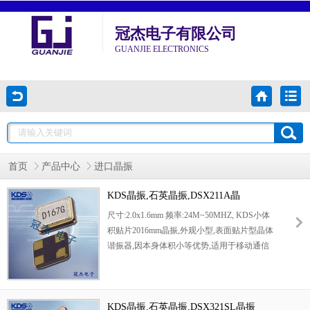
冠杰电子有限公司
GUANJIE ELECTRONICS
首页
产品中心
进口晶振
KDS晶振,石英晶振,DSX211A晶
振,DSX211AL晶振
尺寸:2.0x1.6mm 频率:24M~50MHZ, KDS小体
积贴片2016mm晶振,外观小型,表面贴片型晶体
谐振器,因本身体积小等优势,适用于移动通信
终端的基准时钟等移动通信领域.小型,薄型,轻
型,具备优良的耐环境特性及高耐热性强.满足
无铅焊接的回流温度曲线要求.
KDS晶振,石英晶振,DSX321SL晶振