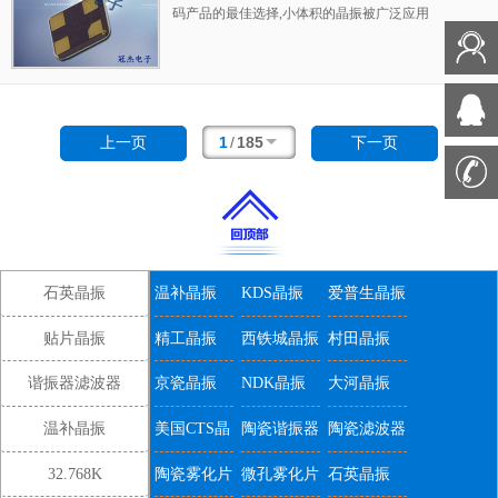
码产品的最佳选择,小体积的晶振被广泛应用
到,手机蓝牙,GPS定位系统,无线通讯集,高精度
和高频率的稳定性能,非常好的减少电磁干扰的
影响,是民用无线数码产品最好的选择,符合
RoHS/无铅.
1
/
185
上一页
下一页
石英晶振
温补晶振
KDS晶振
爱普生晶振
贴片晶振
精工晶振
西铁城晶振
村田晶振
谐振器滤波器
京瓷晶振
NDK晶振
大河晶振
温补晶振
美国CTS晶
陶瓷谐振器
陶瓷滤波器
振
32.768K
陶瓷雾化片
微孔雾化片
石英晶振