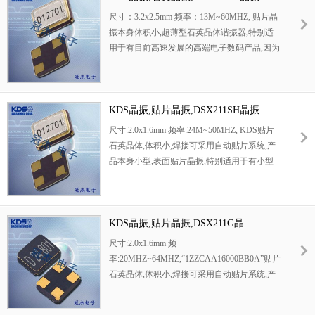
尺寸：3.2x2.5mm 频率：13M~60MHZ, 贴片晶
振本身体积小,超薄型石英晶体谐振器,特别适
用于有目前高速发展的高端电子数码产品,因为
晶振本身小型化需求的市场领域,小型?薄型是
对应陶瓷谐振器（偏差大）和普通的石英晶体
谐振器（偏差小）的中间领域的一种性价比较
出色的产品.产品广泛用于笔记本电脑,无线电
KDS晶振,贴片晶振,DSX211SH晶振
话,卫星导航HDD, SSD, USB, Blu-ray等用途,符
尺寸:2.0x1.6mm 频率:24M~50MHZ, KDS贴片
合无铅焊接的高温回流焊曲线特性.
石英晶体,体积小,焊接可采用自动贴片系统,产
品本身小型,表面贴片晶振,特别适用于有小型
化要求的电子数码产品市场领域,因产品小型,
薄型优势,耐环境特性,包括耐高温,耐冲击性等,
在移动通信领域得到了广泛的应用,晶振产品本
身可发挥优良的电气特性,满足无铅焊接的高温
KDS晶振,贴片晶振,DSX211G晶
回流温度曲线要求.
振,1ZZCAA16000BB0A
尺寸:2.0x1.6mm 频
率:20MHZ~64MHZ,“
1ZZCAA16000BB0A”
贴片
石英晶体,体积小,焊接可采用自动贴片系统,产
品本身小型,表面贴片晶振,特别适用于有小型
化要求的电子数码产品市场领域,因产品小型,