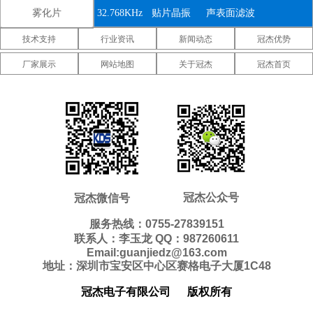
雾化片
32.768KHz
贴片晶振
声表面滤波
技术支持
行业资讯
新闻动态
冠杰优势
器
IDT晶振
微晶晶振
康纳温菲尔
厂家展示
网站地图
关于冠杰
冠杰首页
德晶振
高利奇晶振
Jauch晶振
Abracon晶
振
维管晶振
美国ECS晶
美国日蚀晶
振
振
美国拉隆晶
美国格林雷
美国SiTime
振
工业晶振
晶振
美国
美国Statek
新西兰瑞康
Pletronics晶
晶振
晶振
压控温补晶
差分晶振
5070贴片晶
冠杰公众号
冠杰微信号
振
振
振
6035贴片晶
5032贴片晶
3225贴片晶
服务热线：0755-27839151
联系人：李玉龙 QQ：987260611
振
振
振
2520贴片晶
2016贴片晶
1612贴片晶
Email:guanjiedz@163.com
地址：深圳市宝安区中心区赛格电子大厦1C48
振
振
振
10.4*4.0mm
8.0*3.8mm
7.1*3.3mm
冠杰电子有限公司
版权所有
贴片晶振
贴片晶振
贴片晶振
7.0*1.5mm
5.0*1.8mm
4.1*1.5mm