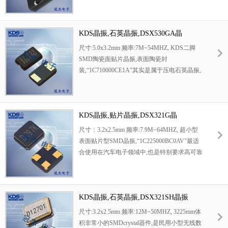
合RoHS规定
高速的焊接,大大节约人工,提高工作效
率.32.768KHz千赫子时钟晶体,其本身主要应用
在时钟控制产品,或者是控制模块,主要给时钟
KDS晶振,石英晶振,DSX530GA晶
芯片提供一个基准信号,其主要各项功能还得看
振,DSX530GK晶振,1C710000CE1A
尺寸:5.0x3.2mm 频率:7M~54MHZ, KDS二脚
应用何种产品.本产品具有小型,薄型,轻型的贴
SMD陶瓷面贴片晶振,表面陶瓷封
片晶振表面型音叉式石英晶体谐振器,产品具有
装,“
1C710000CE1A”
其实是属于压电石英晶振,
优良的耐热性,耐环境特性,可发挥晶振优良的
是高可靠的环保性能,严格的频率分选,编带盘
电气特性
装,可应用于高速自动贴片机焊接,产品本身设
计合理,成本和性能良好,产品被广泛应用于平
板电脑,MP5,数码相机,USB接口最佳选择,包含
KDS晶振,贴片晶振,DSX321G晶
RoHS指令豁免的密封玻璃中的铅.
振,1C225000BC0AV
尺寸：3.2x2.5mm 频率:7.9M~64MHZ, 超小型
表面贴片型SMD晶振,“
1C225000BC0AV”
最适
合使用在汽车电子领域中,也是特别要求高可靠
性的引擎控制用CPU的时钟部分. 低频晶振可
从7.98MHz起对应,小型,超薄型具备强防焊裂
性,石英晶体在极端严酷的环境条件下也能发挥
稳定的起振特性,产品本身具有耐热,耐振,耐撞
KDS晶振,石英晶振,DSX321SH晶振
击等优良的耐环境特性,满足无铅焊接以及高温
尺寸:3.2x2.5mm 频率:12M~50MHZ, 3225mm体
回流温度曲线要求,符合AEC-Q200标准.
积非常小的SMDcrystal器件,是民用小型无线数