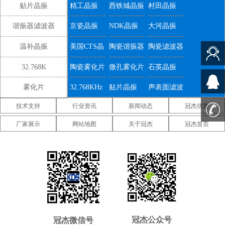
谐振器
贴片晶振
精工晶振
西铁城晶振
村田晶振
产品被广泛应用各个领域之中，适合用于实时
时钟，蓝牙耳机，无线应用，小型设备，智能
谐振器滤波器
京瓷晶振
NDK晶振
大河晶振
手表，智能体温计等应用。
223系列晶振,223-
温补晶振
美国CTS晶
陶瓷谐振器
陶瓷滤波器
000306-20,奥斯康利32.768K晶体,8038mm.
振
32.768K
陶瓷雾化片
微孔雾化片
石英晶振
雾化片
32.768KHz
贴片晶振
声表面滤波
技术支持
行业资讯
新闻动态
冠杰优势
器
IDT晶振
微晶晶振
康纳温菲尔
厂家展示
网站地图
关于冠杰
冠杰首页
德晶振
高利奇晶振
Jauch晶振
Abracon晶
振
维管晶振
美国ECS晶
美国日蚀晶
振
振
美国拉隆晶
美国格林雷
美国SiTime
振
工业晶振
晶振
美国
美国Statek
新西兰瑞康
Pletronics晶
晶振
晶振
压控温补晶
差分晶振
5070贴片晶
冠杰公众号
冠杰微信号