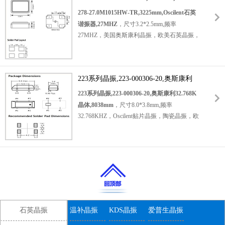
SMD晶振，智能手机晶振，多媒体设备晶振，
石英谐振器,27MHZ
278-27.0M1015HW-TR,3225mm,Oscilent石英
娱乐设备晶振，数码相机晶振，测试测量晶
谐振器,27MHZ
，尺寸3.2*2.5mm,频率
振，小型设备晶振，低损耗晶振，低功耗晶
27MHZ，美国奥斯康利晶振，欧美石英晶振，
振，高性能晶振，高品质晶振，具有轻薄型高
石英水晶振动子，
性能高品质的特点。
3225贴片晶振
5032贴片晶振
，轻薄型晶振，无铅环保晶振，四脚石英晶
产品超级适合用于智能手机，多媒体设备，娱
223系列晶振,223-000306-20,奥斯康利
体，无源贴片晶振，无源石英晶振，无源晶
乐设备，数码相机，测试测量，小型设备等应
32.768K晶体,8038mm
振，SMD晶振，27MHZ贴片晶体，电信设备
223系列晶振,223-000306-20,奥斯康利32.768K
用。
5032mm,20MHZ,276-20.0M-16-20HS-
晶振，无线电晶振，PC应用晶振，移动设备
晶体,8038mm
，尺寸8.0*3.8mm,频率
TR,奥斯康利小尺寸晶振.
晶振，物联网晶振，平板电脑晶振，摄像机晶
32.768KHZ，Oscilent贴片晶振，陶瓷晶振，欧
振，高品质晶振，高性能晶振，低损耗晶振，
美进口晶振，8038mm陶瓷晶体，无源SMD晶
低功耗晶振，低成本晶体，具有超高的稳定性
振，无源晶振，SMD晶体，32.768KHZ贴片晶
能。
振，无源谐振器，32.768KHZ音叉晶体，音叉
无源晶振
晶振，
产品合适的应用包括电信设备、短程无线电链
无线通讯晶振
路模块、DVC、DSC、PDA和PC，摄像机，
，实时时钟晶振，蓝牙耳机晶振，小型设备晶
平板电脑，物联网等应用。
278-
振，智能手表晶振，智能体温计晶振，高性能
27.0M1015HW-TR,3225mm,Oscilent石英谐
晶振，高品质晶振，低损耗晶振，低功耗晶
石英晶振
温补晶振
KDS晶振
爱普生晶振
振器,27MHZ.
振，低老化晶振，具有高性能低损耗的特点。