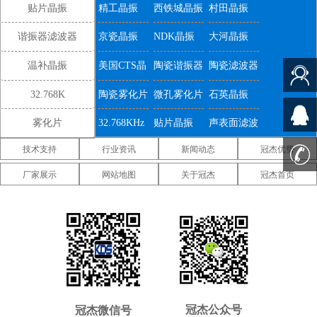
钟，蜂窝、SONET、DSP，以太网、局域
贴片晶振
精工晶振
西铁城晶振
村田晶振
网，数字电视、视频， ISDN，以及蜂窝电话
SHINSUNG无源晶振,6G
等领域。
谐振器滤波器
京瓷晶振
NDK晶振
大河晶振
以太网晶振,SX-49S-10-20HZ-
24.000MHz-16pF.
温补晶振
美国CTS晶
陶瓷谐振器
陶瓷滤波器
振
32.768K
陶瓷雾化片
微孔雾化片
石英晶振
雾化片
32.768KHz
贴片晶振
声表面滤波
技术支持
行业资讯
新闻动态
冠杰优势
器
IDT晶振
微晶晶振
康纳温菲尔
厂家展示
网站地图
关于冠杰
冠杰首页
德晶振
高利奇晶振
Jauch晶振
Abracon晶
振
维管晶振
美国ECS晶
美国日蚀晶
振
振
美国拉隆晶
美国格林雷
美国SiTime
振
工业晶振
晶振
美国
美国Statek
新西兰瑞康
Pletronics晶
晶振
晶振
压控温补晶
差分晶振
5070贴片晶
冠杰公众号
冠杰微信号