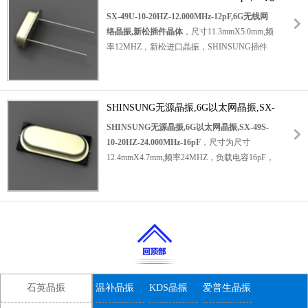
石英晶振，高品质贴片晶振，高性能石英晶
线网络晶振,新松插件晶体
SX-49U-10-20HZ-12.000MHz-12pF,6G无线网
振，路由器贴片晶振，6G放大器晶振，测试测
络晶振,新松插件晶体
，尺寸11.3mmX5.0mm,频
量晶振，小型设备晶振，物联网晶振，通信产
率12MHZ，新松进口晶振，SHINSUNG插件
品专用晶振，无线网络专用晶振，蜂窝电话专
晶振，插件谐振器，插件晶体，
用晶振，以太网专用晶振，数字视频专用晶
无源晶振
振，视频石英晶振，
，大尺寸晶振，无源晶体，石英晶体，石英插
石英晶振
SHINSUNG无源晶振,6G以太网晶振,SX-
件晶体，高性能插件晶振，高品质插件晶体，
产品具有高品质低损耗的特点.很适合用于
蜂窝电话专用晶振，微处理器时钟专用插件晶
49S-10-20HZ-24.000MHz-16pF
SHINSUNG无源晶振,6G以太网晶振,SX-49S-
ISDN，蜂窝电话，微处理器时钟，蜂窝、
振，数字电视晶振，视频应用专用晶振，以太
10-20HZ-24.000MHz-16pF
，尺寸为尺寸
SONET、DSP， 以太网、局域网，数字电
网插件晶振，具有低损耗高品质的特点。
12.4mmX4.7mm,频率24MHZ，负载电容16pF，
6G放大器晶振,新
视、视频等领域。
在极端严酷的环境条件下,
韩国新松晶振，新松无源晶体，
松石英晶体,SX-SS-20-10D3-
石英晶振
SMD晶振
16.000MHz-7pF.
也能正常工作,具有稳定的起振特性,高耐热性,
，石英贴片晶振，大尺寸晶振，无源贴片晶
耐热循环，很适合用于ISDN，蜂窝电话，微
振，SMD晶体谐振器，水晶振动子，无源晶
处理器时钟，蜂窝、SONET、DSP，以太
体，SMD CRYSTAL，高精度晶振，蜂窝专用
SX-
网、局域网，数字电视、视频等领域.
晶振，6G以太网晶振，数字电视专用晶振，视
49U-10-20HZ-12.000MHz-
频应用晶振，数码电子专用晶振。
12pF,6G无线网络晶振,新松插
石英晶体
石英晶振
温补晶振
KDS晶振
爱普生晶振
件晶体.
产品适用于范围广泛，其中包含微处理器时