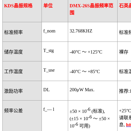
KDS
晶振规格
单位
DMX-26S
晶振频率范
石英
围
f_nom
32.768KHZ
标准频率
标准
T_stg
储存温度
-40°C
～
+125°C
裸存
T_use
工作温度
-40°C
～
+85°C
标准
DL
200μW Max.
激励功率
推荐
f_— l
-6
频率公差
+25°
±50 × 10
(
标准
),
-6
请联
(±15 × 10
～
±50 ×
-6
息
,
ht
10
可用
)