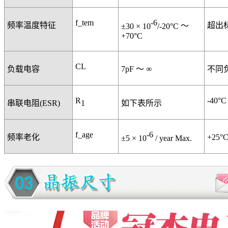
f_tem
-6
频率温度特征
超出
±30 × 10
/-20°C
～
+70°C
CL
负载电容
7pF
～
∞
不同
R
-40°C
1
串联电阻
(ESR)
如下表所示
f_age
-6
频率老化
+25°C
±5 × 10
/ year Max.