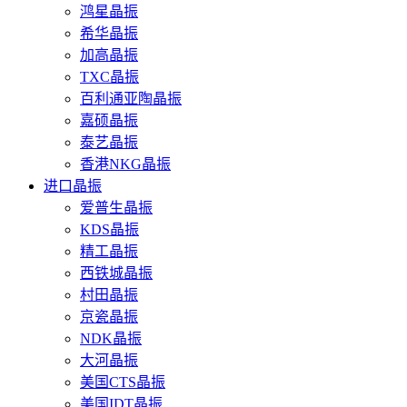
鸿星晶振
希华晶振
加高晶振
TXC晶振
百利通亚陶晶振
嘉硕晶振
泰艺晶振
香港NKG晶振
进口晶振
爱普生晶振
KDS晶振
精工晶振
西铁城晶振
村田晶振
京瓷晶振
NDK晶振
大河晶振
美国CTS晶振
美国IDT晶振