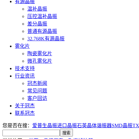
有源晶振
温补晶振
压控温补晶振
差分晶振
普通有源晶振
32.768K有源晶振
雾化片
陶瓷雾化片
微孔雾化片
技术支持
行业资讯
冠杰新闻
常见问题
客户回访
关于冠杰
联系冠杰
您是否在搜：
爱普生晶振
进口晶振
石英晶体谐振器
SMD晶振
T