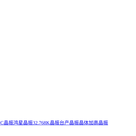
XC晶振
鸿星晶振
32.768K晶振
台产晶振
晶体
加高晶振