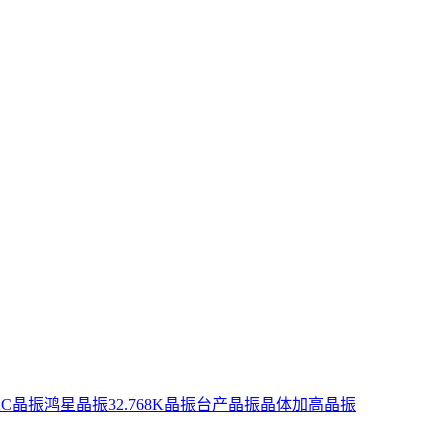
XC晶振
鸿星晶振
32.768K晶振
台产晶振
晶体
加高晶振