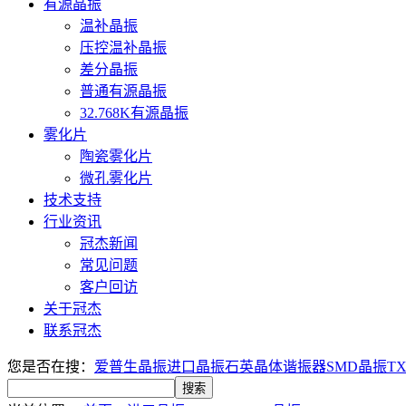
有源晶振
温补晶振
压控温补晶振
差分晶振
普通有源晶振
32.768K有源晶振
雾化片
陶瓷雾化片
微孔雾化片
技术支持
行业资讯
冠杰新闻
常见问题
客户回访
关于冠杰
联系冠杰
您是否在搜：
爱普生晶振
进口晶振
石英晶体谐振器
SMD晶振
T