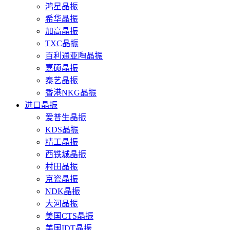
鸿星晶振
希华晶振
加高晶振
TXC晶振
百利通亚陶晶振
嘉硕晶振
泰艺晶振
香港NKG晶振
进口晶振
爱普生晶振
KDS晶振
精工晶振
西铁城晶振
村田晶振
京瓷晶振
NDK晶振
大河晶振
美国CTS晶振
美国IDT晶振