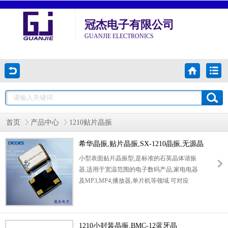
冠杰电子有限公司
GUANJIE ELECTRONICS
首页
产品中心
1210贴片晶振
希华晶振,贴片晶振,SX-1210晶振,无源晶
振
小型表面贴片晶振型,是标准的石英晶体谐振
器,适用于宽温范围的电子数码产品,家电电器
及MP3,MP4,播放器,单片机等领域.可对应
24.000MHz以上的频率,在电子数码产品,以及家
电相关电器领域里面发挥优良的电气特性,满足
无铅焊接的回流温度曲线要求.
1210小封装晶振,BMC-12蓝牙晶