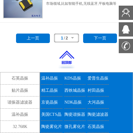
市场领域,比如智能手机,无线蓝牙,平板电脑等
电子数码产品.晶振本身超小型,薄型,重量轻,晶
体具有优良的耐环境特性,如耐热性,耐冲击性,
在办公自动化,家电相关电器领域及
Bluetooth,Wireless LAN等短距离无线通信领域
可发挥优良的电气特性,满足无铅焊接的回流温
1
/
2
上一页
下一页
度曲线要求.
石英晶振
温补晶振
KDS晶振
爱普生晶振
贴片晶振
精工晶振
西铁城晶振
村田晶振
谐振器滤波器
京瓷晶振
NDK晶振
大河晶振
温补晶振
美国CTS晶
陶瓷谐振器
陶瓷滤波器
振
32.768K
陶瓷雾化片
微孔雾化片
石英晶振