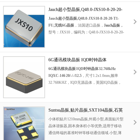
石英晶振
，四脚贴片晶振，1210mm超小型晶振，
产品比较适合用于汽车级，无线，网络设备，
52MHZ贴片晶振，石英贴片晶振，无源SMD
Jauch超小型晶振,Q48.0-JXS10-8-20-20-
测试测量，便携式设备，视听设备，仪器仪表
晶体，无源晶振，石英晶体谐振器，SMD晶
T1-FU,无线6G晶振
Jauch超小型晶振,Q48.0-JXS10-8-20-20-T1-
等应用程序。
CS12超小型晶体,CS12-F-
振，水晶振动子，轻薄型晶振，无铅环保晶
FU,无线6G晶振
，法国进口晶振，
Jauch晶振
，
5030HM07-40.000M-TR,特兰斯科无线晶振.
振，低损耗晶振，低功耗晶振，低耗能晶振，
型号：JXS10，编码为：Q48.0-JXS10-8-20-20-
高性能晶振，高质量晶振，通信设备晶振，无
T1-FU，频率为：48.000MHz，小体积晶振尺
线网络晶振，小型设备晶振，便携式设备晶
寸：1.2x1.0x0.3mm封装，四脚贴片晶振，
振，娱乐设备晶振，智能家居晶振，具有高质
石英晶振
量低损耗的特点。
，无源晶振，石英晶体谐振器，SMD石英晶
6G通讯模块晶振 IQD时钟晶体
谐振器
体，无铅晶振，工作温度范围：-40℃至
32.768kHz IQXC-146 20/-/-/12.5
6G通讯模块晶振 IQD时钟晶体 32.768kHz
产品被广泛应用各大应用领域，适合用于通信
+85℃。具有超小型晶振，轻薄型晶振，高品
IQXC-146 20/-/-/12.5
，尺寸1.2x1.0mm,频率
设备，无线网络，小型设备，便携式设备，娱
质晶振，高性能晶振，高精度晶振，高稳定
32.768KHZ，IQD无源晶体，英国IQD晶振，
乐设备，智能家居等应用.
NX1210AC-
性，耐热及耐环境特点。
英国进口晶振，
52MHz-STD-CTR-1,NX1210AC小体积晶
1
210晶振
32.768KHZ晶振
振,NDK通信晶振.
被广泛应用于：移动通讯晶振，无线网络，蓝
，超小型晶振，音叉晶体，32.768K贴片晶
牙模块，智能手机，平板电脑，游戏机设备，
Suntsu晶振,贴片晶振,SXT104晶振,石英
振，32.768KHZ石英晶体，时钟晶体，石英贴
遥控器，数码电子，智能家居，可穿戴设备，
片晶振，SMD晶振，石英晶体，6G通讯模块
SMD晶振
小体积贴片1210mm晶振,外观小型,表面贴片型
小型便捷式设备等应用。
晶振，绿色环保晶振，实时时钟晶振，高性能
晶体谐振器,因本身体积小等优势,适用于移动
晶振，高品质晶振，数字电表水表专用晶振，
通信终端的基准时钟等移动通信领域.小型,薄
电话机专用晶振，儿童游戏机晶振，数码相机
型,轻型 (1.2 ×1.0× 0.33mm typ.) 具备优良的耐