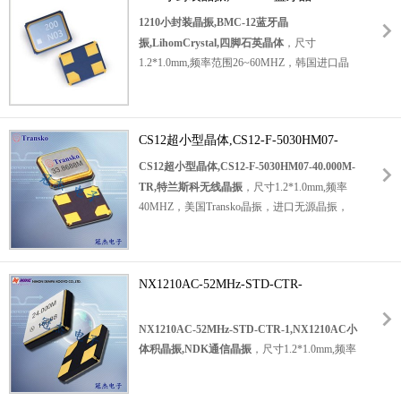
振,LihomCrystal,四脚石英晶体
1210小封装晶振,BMC-12蓝牙晶
振,LihomCrystal,四脚石英晶体
，尺寸
1.2*1.0mm,频率范围26~60MHZ，韩国进口晶
振，韩国力宏晶振，
四脚贴片晶振
，水晶振动子，无铅环保晶振，1210mm石英
CS12超小型晶体,CS12-F-5030HM07-
晶振，无源石英晶体，无源贴片晶振，石英贴
40.000M-TR,特兰斯科无线晶振
片晶振，SMD晶振，石英晶体谐振器，高可靠
CS12超小型晶体,CS12-F-5030HM07-40.000M-
晶振，高性能晶振，低损耗 晶振，低功耗晶
TR,特兰斯科无线晶振
，尺寸1.2*1.0mm,频率
振，低老化晶振，蓝牙应用晶振，无线局域网
40MHZ，美国Transko晶振，进口无源晶振，
晶振，移动通信晶振，数码电子晶振，智能家
轻薄型晶体，
居晶振，多媒体设备晶振，具有轻薄小高可靠
四脚贴片晶振
高性能的特点。
，1210超小型晶振，石英贴片晶振，石英晶
SMD晶振
NX1210AC-52MHz-STD-CTR-
振，无源石英晶体，无源SMD晶振，SMD晶
产品可满足不同应用的需求，比较适合用于蓝
1,NX1210AC小体积晶振,NDK通信晶振
体，石英晶体谐振器，水晶振动子，汽车级晶
牙应用，无线局域网，移动通信，数码电子，
振，无线晶振，网络设备晶振，测试测量晶
NX1210AC-52MHz-STD-CTR-1,NX1210AC小
智能家居，多媒体设备等应用。
1210小封装晶
振，便携式设备晶振，视听设备晶振，仪器仪
体积晶振,NDK通信晶振
，尺寸1.2*1.0mm,频率
振,BMC-12蓝牙晶振,LihomCrystal,四脚石英
表晶振，高精度晶振，高性能晶振，低损耗晶
52MHZ，日本进口晶振，日本电波石英晶振，
晶体.
振，低功耗晶振，具有高精度高性能的特点。
NDK CRYSTAL