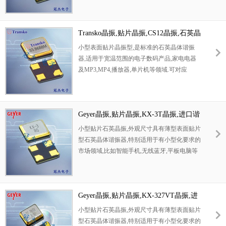
专用晶振，
环境特性及高耐热性强.满足无铅焊接的回流温
无源晶振
度曲线要求.
产品具备良好的的耐压性能以及可靠性能，比
Transko晶振,贴片晶振,CS12晶振,石英晶
较适合用于通讯模块，实时时钟，数字水表，
振
小型表面贴片晶振型,是标准的石英晶体谐振
6G
电话机，儿童游戏机，数码相机等领域。
器,适用于宽温范围的电子数码产品,家电电器
通讯模块晶振 IQD时钟晶体
及MP3,MP4,播放器,单片机等领域.可对应
32.768kHz IQXC-146
36MHz以上的频率,在电子数码产品,以及家电
20/-/-/12.5.
相关电器领域里面发挥优良的电气特性,满足无
铅焊接的回流温度曲线要求.
Geyer晶振,贴片晶振,KX-3T晶振,进口谐
振器
小型贴片石英晶振,外观尺寸具有薄型表面贴片
型石英晶体谐振器,特别适用于有小型化要求的
市场领域,比如智能手机,无线蓝牙,平板电脑等
电子数码产品.晶振本身超小型,薄型,重量轻,晶
体具有优良的耐环境特性,如耐热性,耐冲击性,
在办公自动化,家电相关电器领域及
Bluetooth,Wireless LAN等短距离无线通信领域
Geyer晶振,贴片晶振,KX-327VT晶振,进
可发挥优良的电气特性,满足无铅焊接的回流温
口石英晶振
小型贴片石英晶振,外观尺寸具有薄型表面贴片
度曲线要求.
型石英晶体谐振器,特别适用于有小型化要求的