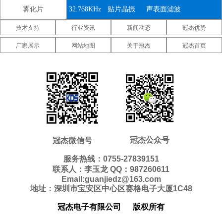
雾化片
32.768KHz
贴片晶振
声表面滤波
技术支持
行业资讯
新闻动态
冠杰优势
器
IDT晶振
微晶晶振
康纳温菲尔
厂家展示
网站地图
关于冠杰
冠杰首页
德晶振
高利奇晶振
Jauch晶振
Abracon晶
振
维管晶振
美国ECS晶
美国日蚀晶
振
振
美国拉隆晶
美国格林雷
美国SiTime
振
工业晶振
晶振
美国
美国Statek
新西兰瑞康
Pletronics晶
晶振
晶振
压控温补晶
差分晶振
5070贴片晶
冠杰公众号
冠杰微信号
振
振
振
6035贴片晶
5032贴片晶
3225贴片晶
服务热线：0755-27839151
联系人：李玉龙 QQ：987260611
振
振
振
2520贴片晶
2016贴片晶
1612贴片晶
Email:guanjiedz@163.com
地址：深圳市宝安区中心区赛格电子大厦1C48
振
振
振
10.4*4.0mm
8.0*3.8mm
7.1*3.3mm
冠杰电子有限公司
版权所有
贴片晶振
贴片晶振
贴片晶振
7.0*1.5mm
5.0*1.8mm
4.1*1.5mm