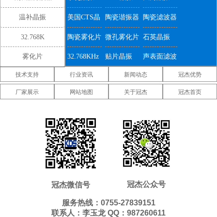
电压纹波的比值，通常以对数形式表示:
温补晶振
美国CTS晶
陶瓷谐振器
陶瓷滤波器
振
32.768K
陶瓷雾化片
微孔雾化片
石英晶振
雾化片
32.768KHz
贴片晶振
声表面滤波
PSRR通常随负载电流、裕量电压、输出电容以及外部噪声滤波器电容和
输出电压而变化，具体取决于
有源晶振
器件。外部电容可以轻松改善高频
技术支持
行业资讯
新闻动态
冠杰优势
器
IDT晶振
微晶晶振
康纳温菲尔
PSRR。然而，对于低频滤波，电容可能变得相当大且昂贵，因此选择在
如何选择合适的定时解决方案
厂家展示
网站地图
关于冠杰
冠杰首页
低频具有非常高PSRR的LDO可能有助于减小电容尺寸。
德晶振
高利奇晶振
Jauch晶振
Abracon晶
固定设备和移动基站复杂定时解决方案的时代显然已经结束了。各种各样
图2显示了不同系统设置下的PSRR方差。根据图2B，PSRR较高，高频时
的现成且具有成本效益的GPS定时和同步解决方案封装了设备定时与同步
输出电容较大，而LDO在低频时已经有很高的PSRR。根据图2D，如果在
振
维管晶振
美国ECS晶
美国日蚀晶
设计的复杂性越来越小的包装。
轻负载下需要更高的PSRR，设计人员可以在带隙引脚上增加一个小的低
虽然现在可以在纳秒，价格非常合理必须注意整个系统规范。一合适的定
振
振
美国拉隆晶
美国格林雷
美国SiTime
成本电容，不仅可以改善PSRR，还可以改善内部噪声。
领先同行瑞萨低
时解决方案满足所有设备要求以及定价预期。如果指定了定时解决方案不
相噪时钟振荡器应用.
恰当地，结果要么是最终
SMD振荡器
产品运行不正常或定价不正确。了
振
工业晶振
晶振
美国
美国Statek
新西兰瑞康
解时间和可用的同步选择，必须首先了解系统规范。
信息传输需要对信息位进行一致的排序，以便实现无差错传输和接收。无
Pletronics晶
晶振
晶振
压控温补晶
差分晶振
5070贴片晶
错误传输的基础是同步传输环境。同步传输的密钥位于同步参考体系结构
冠杰公众号
冠杰微信号
振
振
振
和规范。
有源晶振
同样重要的是正确的应用以及对同步要求的理解。时域
6035贴片晶
5032贴片晶
3225贴片晶
服务热线：0755-27839151
（阶段）参考提供了地基此外，无线信息传输网络需要维护适当的信道间
联系人：李玉龙 QQ：987260611
振
振
振
2520贴片晶
2016贴片晶
1612贴片晶
距和一致的工作频率，以免干扰相邻信道传输并且为了被听到。频域参考