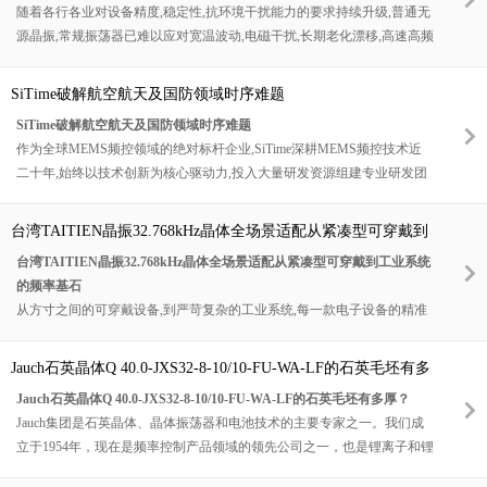
随着各行各业对设备精度,稳定性,抗环境干扰能力的要求持续升级,普通无
定制的全系列高精度定时解决方案,精准适配5G宏基站,微基站,皮基站,5G
源晶振,常规振荡器已难以应对宽温波动,电磁干扰,长期老化漂移,高速高频
传输网关,边缘计算设备,通信核心板卡等全场景设备,为5G网络稳定,高效,
工作等复杂工况,极易出现频率偏移,计时偏差,信号失锁,设备掉线,数据错
智能运行提供核心时序保障.
乱等问题.在此行业背景下,HELE台湾加高专业晶体振荡器,TCXO温度补偿
SiTime破解航空航天及国防领域时序难题
晶体振荡器凭借成熟的晶圆工艺,严苛的温度补偿技术,超高频率稳定度与
SiTime破解航空航天及国防领域时序难题
优异的环境适配能力,成为电子行业高精度计时,稳频控频的标杆解决方案,
作为全球MEMS频控领域的绝对标杆企业,SiTime深耕MEMS频控技术近
广泛适配中高端电子设备的精准时序需求.
二十年,始终以技术创新为核心驱动力,投入大量研发资源组建专业研发团
队,深耕核心技术攻关,积累了深厚的技术沉淀与丰富的行业经验.凭借自主
研发的全硅MEMS核心技术,SiTime成功打破了传统石英频控技术的垄断,
台湾TAITIEN晶振32.768kHz晶体全场景适配从紧凑型可穿戴到
成为全球MEMS频控领域的领航者,其产品以高可靠性,小尺寸和卓越的抗
工业系统的频率基石
台湾TAITIEN晶振32.768kHz晶体全场景适配从紧凑型可穿戴到工业系统
环境应力能力著称,广泛应用于航空航天,国防军工,高端通信等多个高端领
的频率基石
域,赢得了全球众多行业龙头企业与科研机构的认可与信赖.针对航空航天
从方寸之间的可穿戴设备,到严苛复杂的工业系统,每一款电子设备的精准
及国防领域的精确计时需求与痛点,SiTime推出了Endura™加固型MEMS时
运行,都离不开稳定,可靠的频率基准支撑.作为台湾晶振领域的标杆企
钟解决方案等一系列专用产品,融合全硅MEMS谐振器,先进时序校准算法,
业,TAITIEN始终坚守"技术创新,品质至上"的理念,深耕频率控制领域,持续
加固型封装工艺与智能功耗管理技术的创新成果,在极端环境适应性,计时
Jauch石英晶体Q 40.0-JXS32-8-10/10-FU-WA-LF的石英毛坯有多
推进核心技术突破,不断优化产品性能与解决方案,以更优质的32.768kHz晶
精度,可靠性,集成度等核心维度实现全方位突破,有效解决了航空航天及国
厚？
Jauch石英晶体Q 40.0-JXS32-8-10/10-FU-WA-LF的石英毛坯有多厚？
体产品,赋能全球电子产业升级.随着可穿戴设备,工业物联网,智能工业等产
防领域中与精确计时相关的各类难题,重新定义了航空航天及国防领域精
Jauch集团是石英晶体、晶体振荡器和电池技术的主要专家之一。我们成
业的持续发展,TAITIEN聚焦多场景需求,推出更具适配性的频率器件,为全
确计时的性能标准.
立于1954年，现在是频率控制产品领域的领先公司之一，也是锂离子和锂
球电子设备厂商提供更专业,更可靠的频率解决方案,彰显台湾晶振的核心
聚合物电池新兴市场的公认专家。Jauch频率控制产品按照最高质量标准
价值,助力万物互联时代的全面到来.