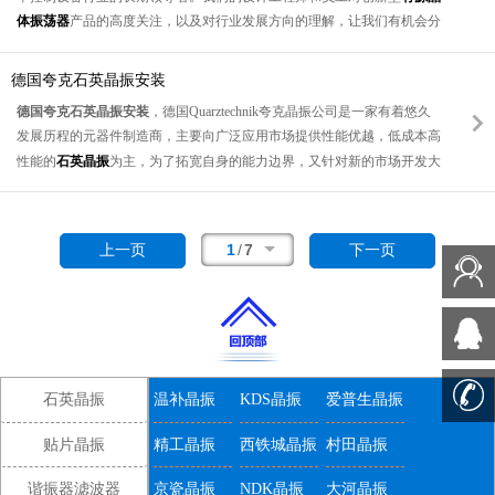
我们不应该给兰博基尼加满廉价的汽油一样，我们也不应该用高噪声电源
体振荡器
产品的高度关注，以及对行业发展方向的理解，让我们有机会分
给低噪声时序IC供电。
享这些信息。
对于上述所有应用中使用的定时和时钟IC，电源通常是电池或5V至AC之
随着WiMax无线宽带解决方案最近的普及为家庭和企业，最好和最聪明的
间的任何电压总线。电源电压通常通过开关模式电源被逐步降低到适当的
德国夸克石英晶振安装
WiMax设备提供商正忙于研究和实施现有的最新技术为他们的下一代产
水平。这里，一些外部辐射或传导噪声可能会耦合到系统中，电源可能会
德国夸克石英晶振安装
，德国Quarztechnik夸克晶振公司是一家有着悠久
品。能够在先进且利润丰厚的宽带市场，WiMax设备设计人员需要具有成
产生自己的内部噪声，导致其输出电压携带较宽的频谱，并产生不准确的
发展历程的元器件制造商，主要向广泛应用市场提供性能优越，低成本高
本效益和应用程序就绪的定时/频率设备，以满足其苛刻的市场需求。
时序/时钟信号。如果不添加强滤波器或低噪声LDO，我们就不能直接从
性能的
石英晶振
为主，为了拓宽自身的能力边界，又针对新的市场开发大
在不久的过去，工程师们以及那些负有责任的人都面临着这种困境对于观
这种高噪声电源为任何噪声敏感的时序或时钟IC供电，如图1所示。由于
量优质的石英晶体振荡器，凭借着精湛的工艺，过硬的品质赢得大量用户
察BOM成本，由于许多不同的组件解决方案，这有点复杂整个
石英晶体
SMD振荡器
尺寸优势、精确的输出电压和更好的动态负载响应，低噪声
的好评，同时随着长期的积累，实现价值的最大化，如今一如既往保持初
振荡器
产品都需要适当的时间实现。稳定性与系统定时相关的容差、滞留
LDO始终优于大型滤波器.
图一、希华晶体科技与逢甲大学签约仪式 合影
心，将最好的品质贡献于世界各地。
和相位噪声问题破坏了终端设计中的许多不同点。组件的多样性和工程师
1
/
7
上一页
下一页
踏入永续与低碳时代，全国各行各业纷纷迎接挑战。然而，在实现低碳转
晶振也分为无源晶振和有源晶振两种类型。无源晶振与有源晶振（谐振）
们无法创建一个完全集成的最终产品设计，这几乎是不可能的以减少
型、乃至碳中和目标之前，企业首要面临的重要一步便是进行『组织型温
的英文名称不同,无源晶振为crystal（晶体）,而有源晶振则叫做
BOM数量并节省昂贵的高端组件成本。
室气体盘查』。作为臺湾晶体科技产业的重点企业 - 希华晶体科技股份有
oscillator（振荡器）。
无源晶振
需要借助于时钟电路才能产生振荡信号自
限公司，8月25日经由大自然交易平臺股份有限公司串连，携手逢甲大学
身无法振荡起来,所以“无源晶振”这个说法并不准确；有源晶振是一个完
碳中和研发与服务中心，正式启动ISO 14064-1:2018组织型温室气体盘查
整的振荡器。石英晶体振荡器与石英晶体谐振器都是提供稳定电路频率的
合作签约仪式。此次合作将学术界的理论知识与产业界的深度技术相融
一种电子器件。
石英晶振
温补晶振
KDS晶振
爱普生晶振
合，共同推动希华晶体迈向碳中和之路。希华晶体公司针对于碳中和应用
我们已经仔细了解了石英生产的最初阶段，石英坯件由什么材料制成，以
产品开发系列高质量的
图一。为噪声敏感电路供电的典型电源图
石英晶体振荡器
，产品具备良好的可靠性能。
及从石英块制造具有特定频率的石英坯件需要哪些步骤。
贴片晶振
精工晶振
西铁城晶振
村田晶振
这种低噪声LDO通常具有非常高的电源抑制比(PSRR)来阻挡输入噪声，
并且其自生噪声也非常低。PSRR是特定频率下LDO输入电压纹波与输出
谐振器滤波器
京瓷晶振
NDK晶振
大河晶振