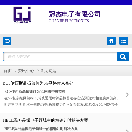
冠杰电子有限公司
GUANJIE ELECTRONICS
首页
资讯中心
常见问题
ECS伊西斯晶振如何为5G网络带来益处
ECS伊西斯晶振如何为5G网络带来益处
在5G复杂组网架构下,传统通用时钟晶振普遍存在温漂偏大,相位噪声偏高,
时序抖动明显,抗干扰能力弱,长期稳定性不足等短板,极易引发5G网络信号
丢包,时延波动,基站同步异常,切换卡顿,定位精度偏移等各类网络故障,严
重影响用户体验与产业级应用落地.针对5G全场景的时序痛点与技术壁垒,
HELE温补晶振电子领域中的精确计时解决方案
全球知名频率控制品牌ECS伊西斯深耕通信时钟领域多年,依托成熟的晶
HELE温补晶振电子领域中的精确计时解决方案
体精密制造,低噪声电路设计,宽温稳定性优化技术,打造出专为5G网络量身