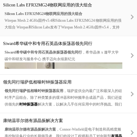
生产和配置。因此，即使在极端条件下，对于最复杂的半导体芯片，它们
Silicon Labs EFR32MG24物联网应用的强大组合
也能可靠地设定速度。
Silicon Labs EFR32MG24物联网应用的强大组合
Wirepas Mesh 2.4GHz固件v5.4和Silicon Labs EFR32MG24:物联网应用的强
大组合
Wirepas和Silicon Labs发布了Wirepas Mesh 2.4GHz固件v5.4，支持
EFR32MG24
（MG24）系列无线SOC，使双方的合作关系更上一层楼。
这使开发人员能够创建能够在单个芯片上处理wirespas网格堆栈和应用程
Siward希华碳中和专用石英晶体振荡器领先同行
序代码的wirespas网格节点，同时提供低功耗、高性能和强大的安全性。
Siward希华碳中和专用石英晶体振荡器领先同行
，希华晶体 x 逢甲大学
碳中和研发与服务中心 携手迈向永续新纪元
领先同行瑞萨低相噪时钟振荡器应用
领先同行瑞萨低相噪时钟振荡器应用
，瑞萨提供业内最广泛和最深入的硅
时序产品组合。除了种类繁多的缓冲器和时钟频率合成器产品，我们还提
供领先的
时钟振荡器
解决方案，以解决几乎任何应用中的时序挑战。我们
的产品组合在模拟和数字时序领域拥有超过20年的成熟专业知识，在先进
的时序技术中具有最低的相位噪声和最高的性能。
康纳温菲尔德有源晶振解决方案
时序和时钟IC广泛应用于网络、射频、物联网、电信、图像传感器、医疗
康纳温菲尔德有源晶振解决方案
，Connor-Winfield是电子制造和高精度频
甚至音频应用。设计时序IC的外部电路时，我们必须注意电源设计。就像
率控制设备行业的长期领导者。我们的设计工程师和员工对创新型
有源晶