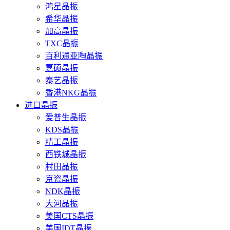
鸿星晶振
希华晶振
加高晶振
TXC晶振
百利通亚陶晶振
嘉硕晶振
泰艺晶振
香港NKG晶振
进口晶振
爱普生晶振
KDS晶振
精工晶振
西铁城晶振
村田晶振
京瓷晶振
NDK晶振
大河晶振
美国CTS晶振
美国IDT晶振