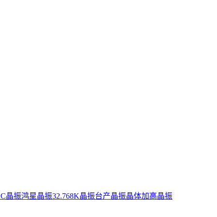
XC晶振
鸿星晶振
32.768K晶振
台产晶振
晶体
加高晶振