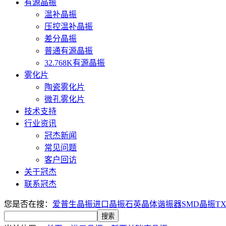
有源晶振
温补晶振
压控温补晶振
差分晶振
普通有源晶振
32.768K有源晶振
雾化片
陶瓷雾化片
微孔雾化片
技术支持
行业资讯
冠杰新闻
常见问题
客户回访
关于冠杰
联系冠杰
您是否在搜：
爱普生晶振
进口晶振
石英晶体谐振器
SMD晶振
T