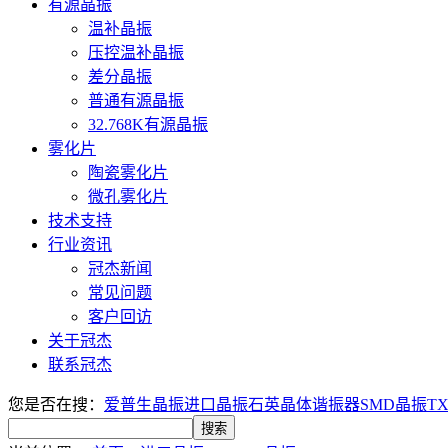
有源晶振
温补晶振
压控温补晶振
差分晶振
普通有源晶振
32.768K有源晶振
雾化片
陶瓷雾化片
微孔雾化片
技术支持
行业资讯
冠杰新闻
常见问题
客户回访
关于冠杰
联系冠杰
您是否在搜：
爱普生晶振
进口晶振
石英晶体谐振器
SMD晶振
T