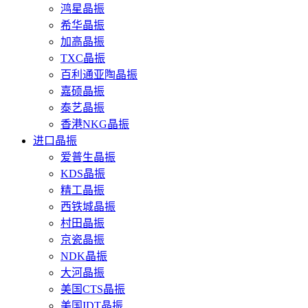
鸿星晶振
希华晶振
加高晶振
TXC晶振
百利通亚陶晶振
嘉硕晶振
泰艺晶振
香港NKG晶振
进口晶振
爱普生晶振
KDS晶振
精工晶振
西铁城晶振
村田晶振
京瓷晶振
NDK晶振
大河晶振
美国CTS晶振
美国IDT晶振