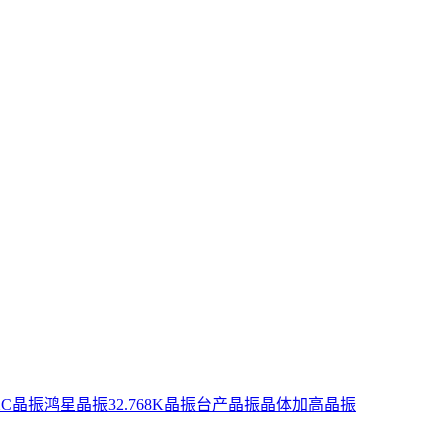
XC晶振
鸿星晶振
32.768K晶振
台产晶振
晶体
加高晶振