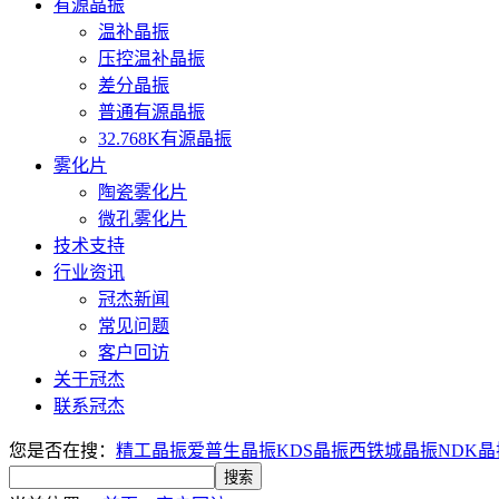
有源晶振
温补晶振
压控温补晶振
差分晶振
普通有源晶振
32.768K有源晶振
雾化片
陶瓷雾化片
微孔雾化片
技术支持
行业资讯
冠杰新闻
常见问题
客户回访
关于冠杰
联系冠杰
您是否在搜：
精工晶振
爱普生晶振
KDS晶振
西铁城晶振
NDK晶