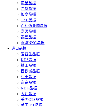
鸿星晶振
希华晶振
加高晶振
TXC晶振
百利通亚陶晶振
嘉硕晶振
泰艺晶振
香港NKG晶振
进口晶振
爱普生晶振
KDS晶振
精工晶振
西铁城晶振
村田晶振
京瓷晶振
NDK晶振
大河晶振
美国CTS晶振
美国IDT晶振