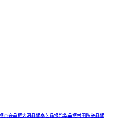
振
京瓷晶振
大河晶振
泰艺晶振
希华晶振
村田陶瓷晶振