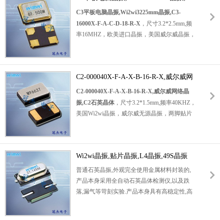
源晶振，无源石英晶振，无源贴片晶振，绿色
16000X-F-A-C-D-18-R-X
C3平板电脑晶振,Wi2wi3225mm晶振,C3-
环保晶振，48MHZ贴片晶振，低损耗晶振，低
16000X-F-A-C-D-18-R-X
，尺寸3.2*2.5mm,频
功耗晶振，高性能晶振，娱乐设备晶振，小型
率16MHZ，欧美进口晶振，美国威尔威晶振，
设备晶振，便携式设备晶振，无线通信晶振，
无源晶振，石英贴片晶振，四脚贴片晶振，
智能手机晶振，蓝牙耳机晶振，数码电子专用
3225晶体谐振器
晶振，具有轻薄型低损耗的特点。
，环保晶振，石英晶振，石英晶体谐振器，无
产品常常用于娱乐设备，小型设备，便携式设
C2-000040X-F-A-X-B-16-R-X,威尔威网
源石英晶体，轻薄型晶振，SMD晶振，平板电
备，
络晶振,C2石英晶体
脑专用晶振，数码电子晶振，小型设备晶振，
C2-000040X-F-A-X-B-16-R-X,威尔威网络晶
无线通讯晶振
便携式设备晶振，智能音响晶振，无线通信晶
振,C2石英晶体
，尺寸3.2*1.5mm,频率40KHZ，
，智能手机，蓝牙耳机，数码电子等应用场
振，影音系统晶振，低损耗晶振，低耗能晶
美国Wi2wi晶振，威尔威无源晶振，两脚贴片
景。
威尔威5032mm贴片晶体,C5-48000X-F-
振，高性能晶振，高品质晶振，具有优异的耐
晶振，水晶振动子，轻薄型晶振，
A-E-D-20-R-X,C5娱乐设备晶振.
压性能。
无源晶振
石英晶振
，3215mm无源晶振，环保晶振，石英贴片晶
产品比较广泛应用各大程序之中，比较适合用
Wi2wi晶振,贴片晶振,L4晶振,49S晶振
振，无源石英晶振，高品质晶振，高性能晶
于平板电脑，数码电子，小型设备，便携式设
振，低损耗晶振，低功耗晶振，网络晶振，蓝
普通石英晶振,外观完全使用金属材料封装的,
备，智能音响，无线通信，影音系统等应用。
牙耳机晶振，无线通信晶振，便携式设备晶
产品本身采用全自动石英晶体检测仪,以及跌
C3平板电脑晶振,Wi2wi3225mm晶振,C3-
振，小型设备晶振，具有低损耗高品质的特
落,漏气等苛刻实验.产品本身具有高稳定性,高
16000X-F-A-C-D-18-R-X.
点。
可靠性的石英晶体谐振器,焊接方面支持表面贴
石英晶振
装,外观采用金属封装,具有充分的密封性能,晶