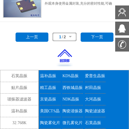
外观本身使用金属封装,充分的密封性能,可确
保其高可靠性,采用编带包装,外包装采用朔胶
盘,可在自动贴片机上对应自动贴装等优势.
1
/
2
上一页
下一页
石英晶振
温补晶振
KDS晶振
爱普生晶振
贴片晶振
精工晶振
西铁城晶振
村田晶振
谐振器滤波器
京瓷晶振
NDK晶振
大河晶振
温补晶振
美国CTS晶
陶瓷谐振器
陶瓷滤波器
振
32.768K
陶瓷雾化片
微孔雾化片
石英晶振