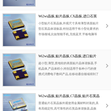
盘,可在自动贴片机上对应自动贴装等优势.
Wi2wi晶振,贴片晶振,CX晶振,进口石英
晶振
小型贴片石英晶振,外观尺寸具有薄型表面贴片
型石英晶体谐振器,特别适用于有小型化要求的
市场领域,比如智能手机,无线蓝牙,平板电脑等
电子数码产品.晶振本身超小型,薄型,重量轻,晶
体具有优良的耐环境特性,如耐热性,耐冲击性,
在办公自动化,家电相关电器领域及
Bluetooth,Wireless LAN等短距离无线通信领域
Wi2wi晶振,贴片晶振,CS晶振,进口贴片
可发挥优良的电气特性,满足无铅焊接的回流温
晶振
超小型,薄型,质地轻的表面贴片晶体谐振器,手
度曲线要求.
机晶体,产品体积小,特别适用于各种小巧的便
携式消费电子数码产品,在移动通信领域得到了
广泛的应用,晶振产品本身可发挥优良的电气特
性,满足无铅焊接的高温回流温度曲线要求.
Wi2wi晶振,贴片晶振,C7晶振,贴片石英晶
振
普通贴片石英晶振外观使用金属材料封装的,具
有高稳定性,高可靠性的石英晶体谐振器,晶振