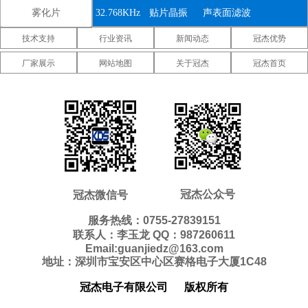
雾化片
32.768KHz
贴片晶振
声表面滤波
技术支持
行业资讯
新闻动态
冠杰优势
器
IDT晶振
微晶晶振
康纳温菲尔
厂家展示
网站地图
关于冠杰
冠杰首页
德晶振
高利奇晶振
Jauch晶振
Abracon晶
振
维管晶振
美国ECS晶
美国日蚀晶
振
振
美国拉隆晶
美国格林雷
美国SiTime
振
工业晶振
晶振
美国
美国Statek
新西兰瑞康
Pletronics晶
晶振
晶振
压控温补晶
差分晶振
5070贴片晶
冠杰公众号
冠杰微信号
振
振
振
6035贴片晶
5032贴片晶
3225贴片晶
服务热线：0755-27839151
联系人：李玉龙 QQ：987260611
振
振
振
2520贴片晶
2016贴片晶
1612贴片晶
Email:guanjiedz@163.com
地址：深圳市宝安区中心区赛格电子大厦1C48
振
振
振
10.4*4.0mm
8.0*3.8mm
7.1*3.3mm
冠杰电子有限公司
版权所有
贴片晶振
贴片晶振
贴片晶振
7.0*1.5mm
5.0*1.8mm
4.1*1.5mm