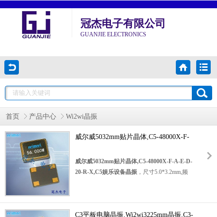
冠杰电子有限公司
GUANJIE ELECTRONICS
首页
产品中心
Wi2wi晶振
威尔威5032mm贴片晶体,C5-48000X-F-
A-E-D-20-R-X,C5娱乐设备晶振
威尔威5032mm贴片晶体,C5-48000X-F-A-E-D-
20-R-X,C5娱乐设备晶振
，尺寸5.0*3.2mm,频
率48MHZ，欧美石英晶振，美国Wi2wi晶振，
轻薄型晶振，
5032贴片晶振
，石英贴片晶振，SMD晶振，水晶振动子，无
C3平板电脑晶振,Wi2wi3225mm晶振,C3-