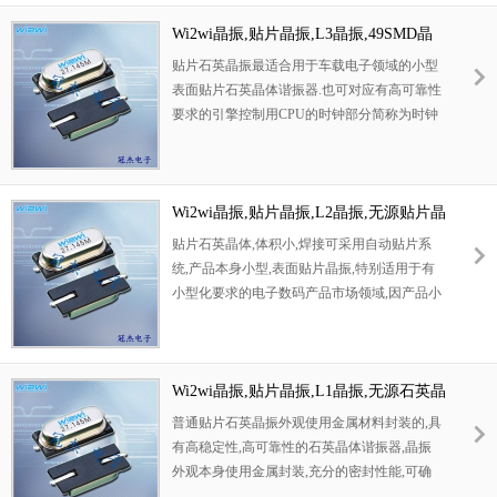
产品比较适合用于网络，蓝牙耳机，无线通
振本身能确保其高可靠性,采用编带包装,可对
信，便携式设备，小型设备等应用。
C2-
应产品应用到自动贴片机告诉安装,满足无铅焊
Wi2wi晶振,贴片晶振,L3晶振,49SMD晶
000040X-F-A-X-B-16-R-X,威尔威网络晶
接的高温回流温度曲线要求.
振
贴片石英晶振最适合用于车载电子领域的小型
振,C2石英晶体.
表面贴片石英晶体谐振器.也可对应有高可靠性
要求的引擎控制用CPU的时钟部分简称为时钟
晶体振荡器,在极端严酷的环境条件下也能发挥
稳定的起振特性,产品本身具有耐热,耐振,耐撞
击等优良的耐环境特性,满足无铅焊接的回流温
度曲线要求,符合AEC-Q200标准.
Wi2wi晶振,贴片晶振,L2晶振,无源贴片晶
振
贴片石英晶体,体积小,焊接可采用自动贴片系
统,产品本身小型,表面贴片晶振,特别适用于有
小型化要求的电子数码产品市场领域,因产品小
型,薄型优势,耐环境特性,包括耐高温,耐冲击性
等,在移动通信领域得到了广泛的应用,晶振产
品本身可发挥优良的电气特性,满足无铅焊接的
高温回流温度曲线要求.
Wi2wi晶振,贴片晶振,L1晶振,无源石英晶
振
普通贴片石英晶振外观使用金属材料封装的,具
有高稳定性,高可靠性的石英晶体谐振器,晶振
外观本身使用金属封装,充分的密封性能,可确
保其高可靠性,采用编带包装,外包装采用朔胶