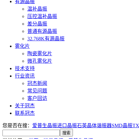
有源晶振
温补晶振
压控温补晶振
差分晶振
普通有源晶振
32.768K有源晶振
雾化片
陶瓷雾化片
微孔雾化片
技术支持
行业资讯
冠杰新闻
常见问题
客户回访
关于冠杰
联系冠杰
您是否在搜：
爱普生晶振
进口晶振
石英晶体谐振器
SMD晶振
T