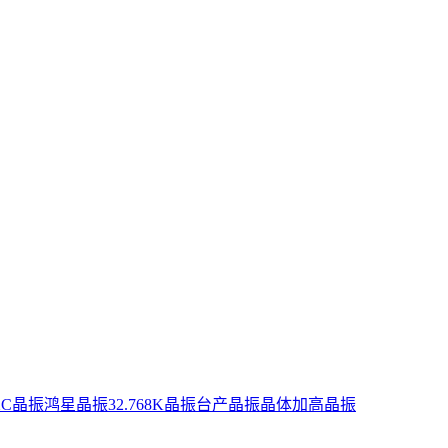
XC晶振
鸿星晶振
32.768K晶振
台产晶振
晶体
加高晶振