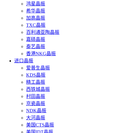
鸿星晶振
希华晶振
加高晶振
TXC晶振
百利通亚陶晶振
嘉硕晶振
泰艺晶振
香港NKG晶振
进口晶振
爱普生晶振
KDS晶振
精工晶振
西铁城晶振
村田晶振
京瓷晶振
NDK晶振
大河晶振
美国CTS晶振
美国IDT晶振