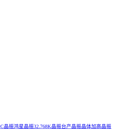
XC晶振
鸿星晶振
32.768K晶振
台产晶振
晶体
加高晶振