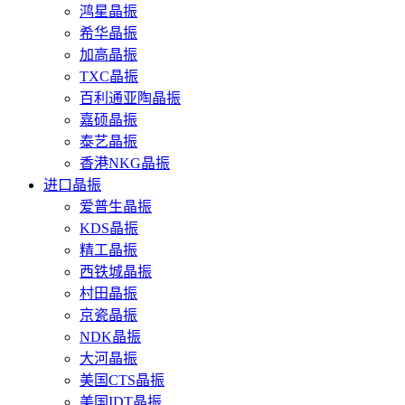
鸿星晶振
希华晶振
加高晶振
TXC晶振
百利通亚陶晶振
嘉硕晶振
泰艺晶振
香港NKG晶振
进口晶振
爱普生晶振
KDS晶振
精工晶振
西铁城晶振
村田晶振
京瓷晶振
NDK晶振
大河晶振
美国CTS晶振
美国IDT晶振