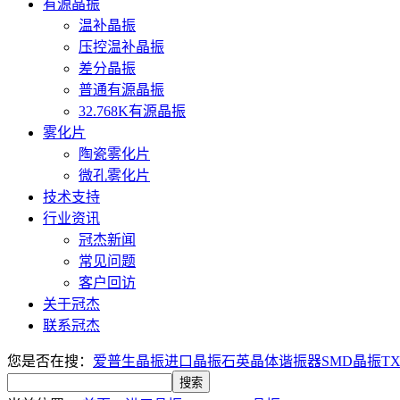
有源晶振
温补晶振
压控温补晶振
差分晶振
普通有源晶振
32.768K有源晶振
雾化片
陶瓷雾化片
微孔雾化片
技术支持
行业资讯
冠杰新闻
常见问题
客户回访
关于冠杰
联系冠杰
您是否在搜：
爱普生晶振
进口晶振
石英晶体谐振器
SMD晶振
T