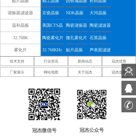
贴片晶振
精工晶振
西铁城晶振
村田晶振
谐振器滤波器
京瓷晶振
NDK晶振
大河晶振
温补晶振
美国CTS晶
陶瓷谐振器
陶瓷滤波器
振
32.768K
陶瓷雾化片
微孔雾化片
石英晶振
雾化片
32.768KHz
贴片晶振
声表面滤波
技术支持
行业资讯
新闻动态
冠杰优势
器
IDT晶振
微晶晶振
康纳温菲尔
厂家展示
网站地图
关于冠杰
冠杰首页
德晶振
高利奇晶振
Jauch晶振
Abracon晶
振
维管晶振
美国ECS晶
美国日蚀晶
振
振
美国拉隆晶
美国格林雷
美国SiTime
振
工业晶振
晶振
美国
美国Statek
新西兰瑞康
Pletronics晶
晶振
晶振
压控温补晶
差分晶振
5070贴片晶
冠杰公众号
冠杰微信号
振
振
振