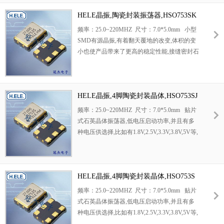
HELE晶振,陶瓷封装振荡器,HSO753SK
晶振
频率：25.0~220MHZ 尺寸：7.0*5.0mm 小型
SMD有源晶振,有着翻天覆地的改变,体积的变
小也使产品带来了更高的稳定性能,接缝密封石
英晶体振荡器,精度高,覆盖频率范围宽的特
点,SMD高速自动安装和高温回流焊设计.
HELE晶振,4脚陶瓷封装晶体,HSO753SJ
晶振
频率：25.0~220MHZ 尺寸：7.0*5.0mm 贴片
式石英晶体振荡器,低电压启动功率,并且有多
种电压供选择,比如有1.8V,2.5V,3.3V,3.8V,5V等,
产品被广泛应用于,平板笔记本,GPS系统,光纤
通道,千兆以太网,串行ATA,串行连接SCSI,PCI-
Express的SDH / SONET发射基站等领域.符合
RoHS/无铅.
HELE晶振,4脚陶瓷封装晶体,HSO753S
晶振
频率：25.0~220MHZ 尺寸：7.0*5.0mm 贴片
式石英晶体振荡器,低电压启动功率,并且有多
种电压供选择,比如有1.8V,2.5V,3.3V,3.8V,5V等,
产品被广泛应用于,平板笔记本,GPS系统,光纤