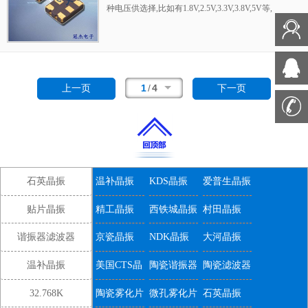
种电压供选择,比如有1.8V,2.5V,3.3V,3.8V,5V等,
产品被广泛应用于,平板笔记本,GPS系统,光纤
通道,千兆以太网,串行ATA,串行连接SCSI,PCI-
Express的SDH / SONET发射基站等领域.符合
RoHS/无铅.
1
/
4
上一页
下一页
石英晶振
温补晶振
KDS晶振
爱普生晶振
贴片晶振
精工晶振
西铁城晶振
村田晶振
谐振器滤波器
京瓷晶振
NDK晶振
大河晶振
温补晶振
美国CTS晶
陶瓷谐振器
陶瓷滤波器
振
32.768K
陶瓷雾化片
微孔雾化片
石英晶振