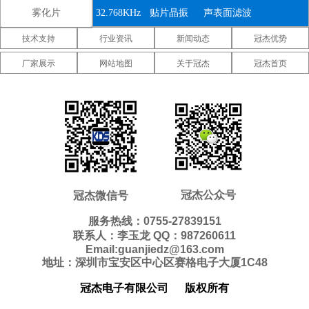
雾化片
32.768KHz
贴片晶振
声表面滤波
技术支持
行业资讯
新闻动态
冠杰优势
器
IDT晶振
微晶晶振
康纳温菲尔
厂家展示
网站地图
关于冠杰
冠杰首页
德晶振
高利奇晶振
Jauch晶振
Abracon晶
振
维管晶振
美国ECS晶
美国日蚀晶
振
振
美国拉隆晶
美国格林雷
美国SiTime
振
工业晶振
晶振
美国
美国Statek
新西兰瑞康
Pletronics晶
晶振
晶振
压控温补晶
差分晶振
5070贴片晶
冠杰公众号
冠杰微信号
振
振
振
6035贴片晶
5032贴片晶
3225贴片晶
服务热线：0755-27839151
联系人：李玉龙 QQ：987260611
振
振
振
2520贴片晶
2016贴片晶
1612贴片晶
Email:guanjiedz@163.com
地址：深圳市宝安区中心区赛格电子大厦1C48
振
振
振
10.4*4.0mm
8.0*3.8mm
7.1*3.3mm
冠杰电子有限公司
版权所有
贴片晶振
贴片晶振
贴片晶振
7.0*1.5mm
5.0*1.8mm
4.1*1.5mm