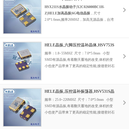
片晶振，
Z|HELE加高晶振|6G电信晶振
HSX211S水晶振动子|X2C026000BC1H-
无线通讯晶振
Z|HELE加高晶振|6G电信晶振
，尺寸
，智能家居晶振，平板电脑专用晶振，小型设
2.0*1.6mm,频率26MHZ，加高无源晶振，台湾
备专用晶振，网络设备晶振，消费电子专用晶
贴片晶振，SMD晶振，水晶振动子，石英晶体
振，仪器设备晶振，数字音频晶振，具有良好
谐振器，
的耐压性能以及广泛的选择空间.
贴片石英晶体
陶瓷晶振
HELE晶振,六脚压控温补晶体,HSV753S
，无源晶振，轻薄型晶振，2016mm小体积晶
外观本身使用陶瓷面封装,充分的密封性能,可
振，无铅环保晶振，无线模块专用晶振，蓝牙
晶振
频率：1.8~55MHZ 尺寸：7.0*5.0mm 小型
确保其高可靠性,采用编带包装,外包装采用朔
音响晶振，智能手机专用晶振，小型设备晶
SMD有源晶振,有着翻天覆地的改变,体积的变
胶盘,可在自动贴片机上对应自动贴装等优势.
振，智能家居晶振，网络设备晶振，平板电脑
小也使产品带来了更高的稳定性能,接缝密封石
台湾加高晶
晶振，低损耗晶振，低功耗晶振，高可靠晶
英晶体振荡器,精度高,覆盖频率范围宽的特
振,X3GO27000BA1H-
振，高品质晶振，低成本晶振，高质量晶振，
点,SMD高速自动安装和高温回流焊设计.
HU,HSX321G低功耗晶振,6G
产品具有轻薄小低功耗的特点。
物联网晶振.
石英晶振
HELE晶振,压控温补振荡器,HSV531S晶
产品适合适用范围比较广泛，常常用于无线模
振
频率：25.0~220MHZ 尺寸：7.0*5.0mm 小型
块，蓝牙音响，智能手机，小型设备，智能家
SMD有源晶振,有着翻天覆地的改变,体积的变
居，网络设备，平板电脑等领域。
小也使产品带来了更高的稳定性能,接缝密封石
HSX211S水晶振动
英晶体振荡器,精度高,覆盖频率范围宽的特
子|X2C026000BC1H-Z|HELE
点,SMD高速自动安装和高温回流焊设计.
加高晶振|6G电信晶振.