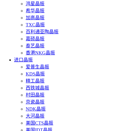
鸿星晶振
希华晶振
加高晶振
TXC晶振
百利通亚陶晶振
嘉硕晶振
泰艺晶振
香港NKG晶振
进口晶振
爱普生晶振
KDS晶振
精工晶振
西铁城晶振
村田晶振
京瓷晶振
NDK晶振
大河晶振
美国CTS晶振
美国IDT晶振