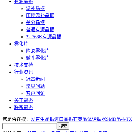
有源晶振
温补晶振
压控温补晶振
差分晶振
普通有源晶振
32.768K有源晶振
雾化片
陶瓷雾化片
微孔雾化片
技术支持
行业资讯
冠杰新闻
常见问题
客户回访
关于冠杰
联系冠杰
您是否在搜：
爱普生晶振
进口晶振
石英晶体谐振器
SMD晶振
T