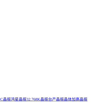
XC晶振
鸿星晶振
32.768K晶振
台产晶振
晶体
加高晶振