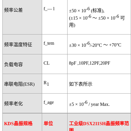
f_— l
-6
频率公差
±50 × 10
(
标准
),
-6
-6
(±15 × 10
～
±50 × 10
可
用
)
f_tem
-6
频率温度特征
±30 × 10
/-20°C
～
+70°C
CL
8pF ,10PF,12PF,20PF
负载电容
R
1
串联电阻
(ESR)
如下表所示
f_age
-6
频率老化
±5 × 10
/ year Max.
KDS
晶振规格
单位
工业级DSX211SH
晶振频率范
围