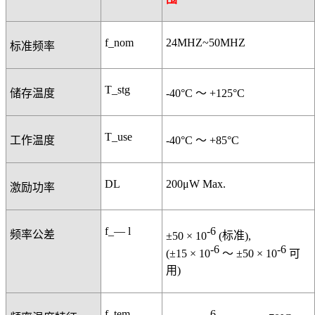
f_nom
24MHZ~50MHZ
标准频率
T_stg
储存温度
-40°C
～
+125°C
T_use
工作温度
-40°C
～
+85°C
DL
200μW Max.
激励功率
f_— l
-6
频率公差
±50 × 10
(
标准
),
-6
-6
(±15 × 10
～
±50 × 10
可
用
)
f_tem
-6