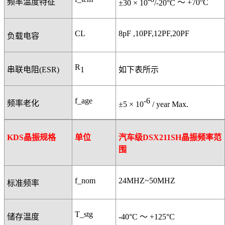
频率温度特征
±30 × 10
/-20°C
～
+70°C
CL
8pF ,10PF,12PF,20PF
负载电容
R
1
串联电阻
(ESR)
如下表所示
f_age
-6
频率老化
±5 × 10
/ year Max.
KDS
晶振规格
单位
汽车级DSX211SH晶振频率范
围
f_nom
24MHZ~50MHZ
标准频率
T_stg
储存温度
-40°C
～
+125°C