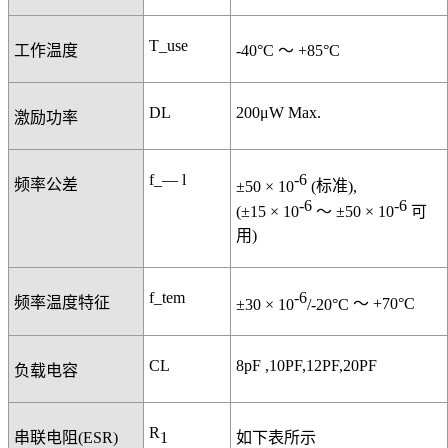
T_use
工作温度
-40°C
～
+85°C
DL
200μW Max.
激励功率
f_— l
-6
频率公差
±50 × 10
(
标准
),
-6
-6
(±15 × 10
～
±50 × 10
可
用
)
f_tem
-6
频率温度特征
±30 × 10
/-20°C
～
+70°C
CL
8pF ,10PF,12PF,20PF
负载电容
R
1
串联电阻
(ESR)
如下表所示