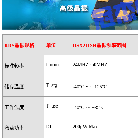
KDS
晶振规格
单位
DSX211SH
晶振频率范围
f_nom
24MHZ~50MHZ
标准频率
T_stg
储存温度
-40°C
～
+125°C
T_use
工作温度
-40°C
～
+85°C
DL
200μW Max.
激励功率