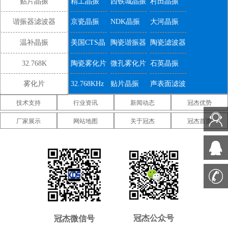
贴片晶振
精工晶振
西铁城晶振
村田晶振
谐振器滤波器
京瓷晶振
NDK晶振
大河晶振
温补晶振
美国CTS晶
陶瓷谐振器
陶瓷滤波器
振
32.768K
陶瓷雾化片
微孔雾化片
石英晶振
雾化片
32.768KHz
贴片晶振
声表面滤波
技术支持
行业资讯
新闻动态
冠杰优势
器
IDT晶振
微晶晶振
康纳温菲尔
厂家展示
网站地图
关于冠杰
冠杰首页
德晶振
高利奇晶振
Jauch晶振
Abracon晶
振
维管晶振
美国ECS晶
美国日蚀晶
振
振
美国拉隆晶
美国格林雷
美国SiTime
振
工业晶振
晶振
美国
美国Statek
新西兰瑞康
Pletronics晶
晶振
晶振
压控温补晶
差分晶振
5070贴片晶
冠杰公众号
冠杰微信号
振
振
振