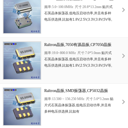
依旧保持32.768kHz标准频率稳定输出,有效杜
振
频率:5.0~100.0MHz 尺寸:20.8*13.2mm
贴片式
绝设备计时漂移,时序错乱,定时失效等常见故
石英晶体振荡器
,
低电压启动功率
,
并且有多种
障.晶片谐振效率高,信号抖动极小,长期连续运
电压供选择
,
比如有
1.8V,2.5V,3.3V,3.8V,5V
等
,
行老化速率低,性能衰减微弱,使用寿命远超普
产品被广泛应用于
,
平板笔记本
,GPS
系统
,
光纤
通民用晶振.整体结构密封坚固,防潮防震,抗干
通道
,
千兆以太网
,
串行
ATA,
串行连接
SCSI,PCI-
扰能力突出,适配工业仪表,工控主板,户外智能
Express
的
SDH / SONET
发射基站等领域
.
符合
设备,安防终端等严苛工况.冠杰商行专营
RoHS/
Raltron晶振,7050有源晶振,CP7050晶振
无铅
.
Raltron原装正品,品质全程可溯源,欢迎各大厂
频率:19.0~800.0 MHz 尺寸:7.0*5.0mm
贴片式
商咨询合作.
石英晶体振荡器
,
低电压启动功率
,
并且有多种
电压供选择
,
比如有
1.8V,2.5V,3.3V,3.8V,5V
等
,
产品被广泛应用于
,
平板笔记本
,GPS
系统
,
光纤
通道
,
千兆以太网
,
串行
ATA,
串行连接
SCSI,PCI-
Express
的
SDH / SONET
发射基站等领域
.
符合
RoHS/
Raltron晶振,SMD振荡器,CP5032晶振
无铅
.
频率:13.500 ~ 156.250 MHz 尺寸:5.0*3.2mm
贴
片式石英晶体振荡器
,
低电压启动功率
,
并且有
多种电压供选择
,
比如有
1.8V,2.5V,3.3V,3.8V,5V
等
,
产品被广泛应用于
,
平板笔记本
,GPS
系统
,
光纤通道
,
千兆以太网
,
串