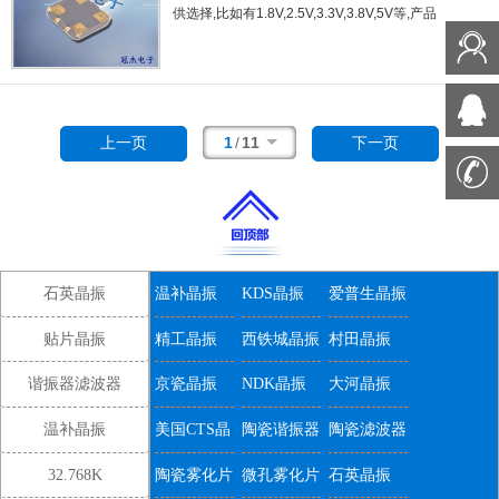
供选择
,
比如有
1.8V,2.5V,3.3V,3.8V,5V
等
,
产品
被广泛应用于
,
平板笔记本
,GPS
系统
,
光纤通道
,
千兆以太网
,
串行
ATA,
串行连接
SCSI,PCI-
Express
的
SDH / SONET
发射基站等领域
.
符合
RoHS/
无铅
.
1
/
11
上一页
下一页
石英晶振
温补晶振
KDS晶振
爱普生晶振
贴片晶振
精工晶振
西铁城晶振
村田晶振
谐振器滤波器
京瓷晶振
NDK晶振
大河晶振
温补晶振
美国CTS晶
陶瓷谐振器
陶瓷滤波器
振
32.768K
陶瓷雾化片
微孔雾化片
石英晶振