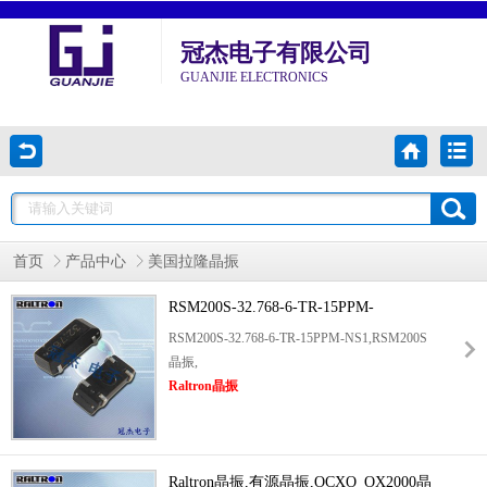
冠杰电子有限公司
GUANJIE ELECTRONICS
首页
产品中心
美国拉隆晶振
RSM200S-32.768-6-TR-15PPM-
NS1,RSM200S晶振,Raltron晶振
RSM200S-32.768-6-TR-15PPM-NS1,RSM200S
晶振,
Raltron晶振
,属于经典时钟系列,以±15PPM高精度公差,超
低温漂性能,解决设备计时失准难题.产品经原
厂精密切割与温度调校,温漂系数极低,在高低
温交替,潮湿环境,轻微震动及电磁干扰场景下,
Raltron晶振,有源晶振,OCXO_OX2000晶