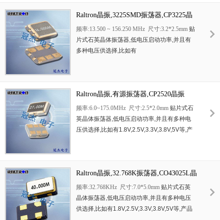
行
ATA,
串行连接
SCSI,PCI-Express
的
SDH /
SONET
Raltron晶振,3225SMD振荡器,CP3225晶
发射基站等领域
.
符合
RoHS/
无铅
.
振
频率:13.500 ~ 156.250 MHz 尺寸:3.2*2.5mm
贴
片式石英晶体振荡器
,
低电压启动功率
,
并且有
多种电压供选择
,
比如有
1.8V,2.5V,3.3V,3.8V,5V
等
,
产品被广泛应用于
,
平板笔记本
,GPS
系统
,
光纤通道
,
千兆以太网
,
串
行
ATA,
串行连接
SCSI,PCI-Express
的
SDH /
SONET
Raltron晶振,有源振荡器,CP2520晶振
发射基站等领域
.
符合
RoHS/
无铅
.
频率:6.0~175.0MHz 尺寸:2.5*2.0mm
贴片式石
英晶体振荡器
,
低电压启动功率
,
并且有多种电
压供选择
,
比如有
1.8V,2.5V,3.3V,3.8V,5V
等
,
产
品被广泛应用于
,
平板笔记本
,GPS
系统
,
光纤通
道
,
千兆以太网
,
串行
ATA,
串行连接
SCSI,PCI-
Express
的
SDH / SONET
发射基站等领域
.
符合
RoHS/
Raltron晶振,32.768K振荡器,CO43025L晶
无铅
.
振
频率:32.768KHz 尺寸:7.0*5.0mm
贴片式石英
晶体振荡器
,
低电压启动功率
,
并且有多种电压
供选择
,
比如有
1.8V,2.5V,3.3V,3.8V,5V
等
,
产品
被广泛应用于
,
平板笔记本
,GPS
系统
,
光纤通道
,