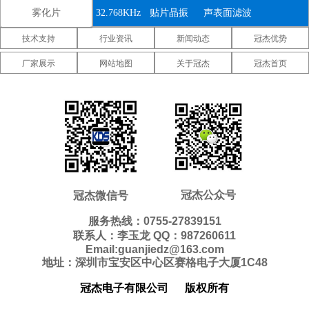
雾化片
32.768KHz
贴片晶振
声表面滤波
技术支持
行业资讯
新闻动态
冠杰优势
器
IDT晶振
微晶晶振
康纳温菲尔
厂家展示
网站地图
关于冠杰
冠杰首页
德晶振
高利奇晶振
Jauch晶振
Abracon晶
振
维管晶振
美国ECS晶
美国日蚀晶
振
振
美国拉隆晶
美国格林雷
美国SiTime
振
工业晶振
晶振
美国
美国Statek
新西兰瑞康
Pletronics晶
晶振
晶振
压控温补晶
差分晶振
5070贴片晶
冠杰公众号
冠杰微信号
振
振
振
6035贴片晶
5032贴片晶
3225贴片晶
服务热线：0755-27839151
联系人：李玉龙 QQ：987260611
振
振
振
2520贴片晶
2016贴片晶
1612贴片晶
Email:guanjiedz@163.com
地址：深圳市宝安区中心区赛格电子大厦1C48
振
振
振
10.4*4.0mm
8.0*3.8mm
7.1*3.3mm
冠杰电子有限公司
版权所有
贴片晶振
贴片晶振
贴片晶振
7.0*1.5mm
5.0*1.8mm
4.1*1.5mm