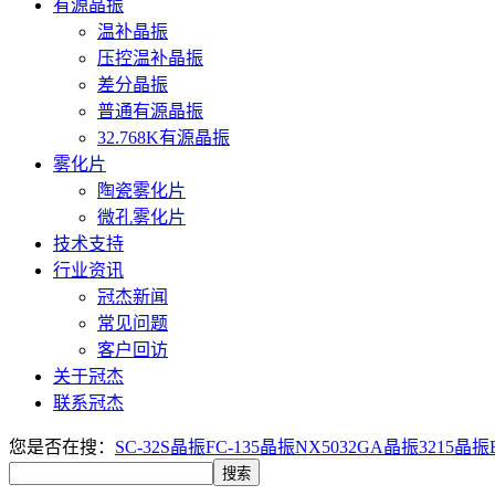
有源晶振
温补晶振
压控温补晶振
差分晶振
普通有源晶振
32.768K有源晶振
雾化片
陶瓷雾化片
微孔雾化片
技术支持
行业资讯
冠杰新闻
常见问题
客户回访
关于冠杰
联系冠杰
您是否在搜：
SC-32S晶振
FC-135晶振
NX5032GA晶振
3215晶振