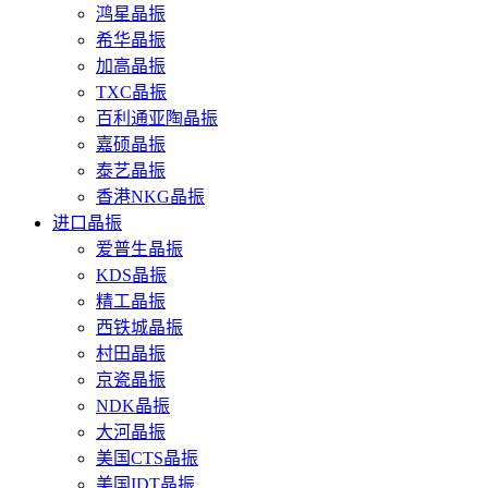
鸿星晶振
希华晶振
加高晶振
TXC晶振
百利通亚陶晶振
嘉硕晶振
泰艺晶振
香港NKG晶振
进口晶振
爱普生晶振
KDS晶振
精工晶振
西铁城晶振
村田晶振
京瓷晶振
NDK晶振
大河晶振
美国CTS晶振
美国IDT晶振