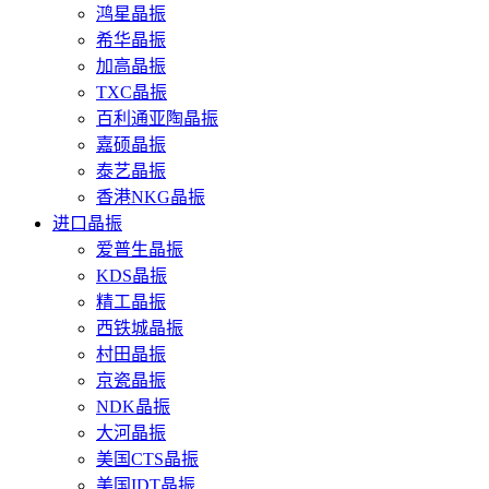
鸿星晶振
希华晶振
加高晶振
TXC晶振
百利通亚陶晶振
嘉硕晶振
泰艺晶振
香港NKG晶振
进口晶振
爱普生晶振
KDS晶振
精工晶振
西铁城晶振
村田晶振
京瓷晶振
NDK晶振
大河晶振
美国CTS晶振
美国IDT晶振