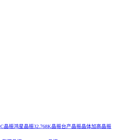
XC晶振
鸿星晶振
32.768K晶振
台产晶振
晶体
加高晶振