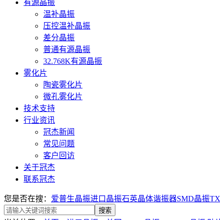
有源晶振
温补晶振
压控温补晶振
差分晶振
普通有源晶振
32.768K有源晶振
雾化片
陶瓷雾化片
微孔雾化片
技术支持
行业资讯
冠杰新闻
常见问题
客户回访
关于冠杰
联系冠杰
您是否在搜：
爱普生晶振
进口晶振
石英晶体谐振器
SMD晶振
T