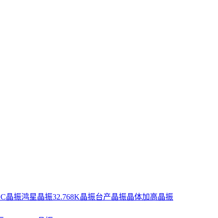
XC晶振
鸿星晶振
32.768K晶振
台产晶振
晶体
加高晶振