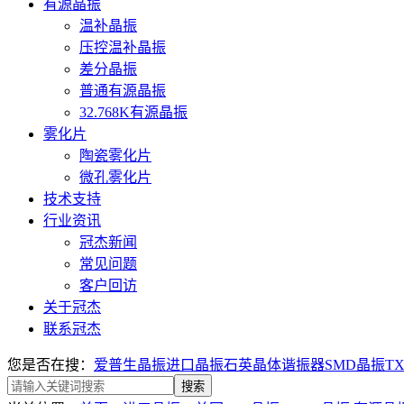
有源晶振
温补晶振
压控温补晶振
差分晶振
普通有源晶振
32.768K有源晶振
雾化片
陶瓷雾化片
微孔雾化片
技术支持
行业资讯
冠杰新闻
常见问题
客户回访
关于冠杰
联系冠杰
您是否在搜：
爱普生晶振
进口晶振
石英晶体谐振器
SMD晶振
T