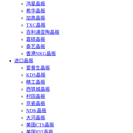
鸿星晶振
希华晶振
加高晶振
TXC晶振
百利通亚陶晶振
嘉硕晶振
泰艺晶振
香港NKG晶振
进口晶振
爱普生晶振
KDS晶振
精工晶振
西铁城晶振
村田晶振
京瓷晶振
NDK晶振
大河晶振
美国CTS晶振
美国IDT晶振