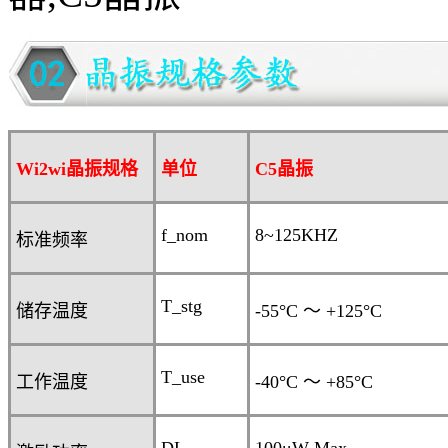
Wi2wi晶振规格
单位
C5
晶振
f_nom
8~125KHZ
标准频率
T_stg
储存温度
-55°C
～
+125°C
T_use
工作温度
-40°C
～
+
8
5°C