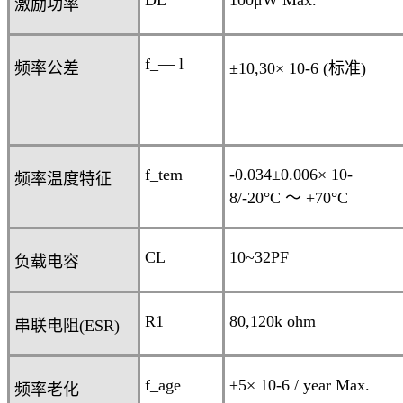
DL
100
μ
W Max.
激励功率
f_— l
频率公差
±10,30× 10
-6
(
标准
)
f_tem
-0.034
±0.006
× 10
-
频率温度特征
8
/-20°C
～
+70°C
CL
10~32PF
负载电容
R
1
80,120k ohm
串联电阻
(ESR)
f_age
±5
× 10
-6
/ year Max.
频率老化