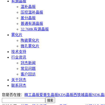
有源晶振
温补晶振
压控温补晶振
差分晶振
普通有源晶振
32.768K有源晶振
雾化片
陶瓷雾化片
微孔雾化片
技术支持
行业资讯
冠杰新闻
常见问题
客户回访
关于冠杰
联系冠杰
您是否在搜：
精工晶振
爱普生晶振
KDS晶振
西铁城晶振
NDK晶