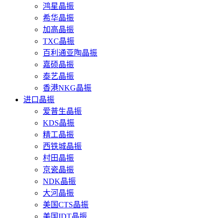
鸿星晶振
希华晶振
加高晶振
TXC晶振
百利通亚陶晶振
嘉硕晶振
泰艺晶振
香港NKG晶振
进口晶振
爱普生晶振
KDS晶振
精工晶振
西铁城晶振
村田晶振
京瓷晶振
NDK晶振
大河晶振
美国CTS晶振
美国IDT晶振