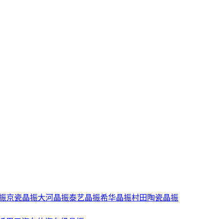
振
京瓷晶振
大河晶振
泰艺晶振
希华晶振
村田陶瓷晶振