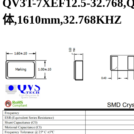
QV3T-7XEF12.5-32.76
体,1610mm,32.768KHZ