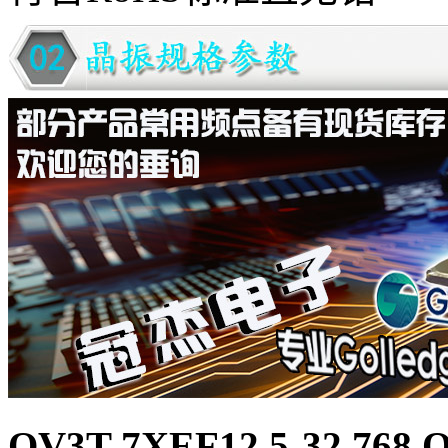
QV3T-7XEF12.5-32.76