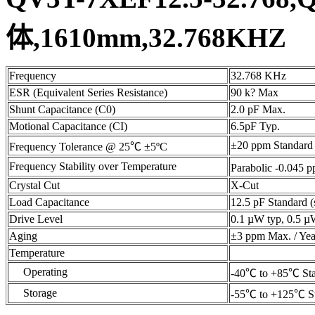
体,1610mm,32.768KHZ
Frequency
32.768 KHz
ESR (Equivalent Series Resistance)
90 k? Max
Shunt Capacitance (C0)
2.0 pF Max.
Motional Capacitance (CI)
6.5pF Typ.
±20 ppm Standard
Frequency Tolerance @ 25℃ ±5ºC
Frequency Stability over Temperature
Parabolic -0.045 
Crystal Cut
X-Cut
Load Capacitance
12.5 pF Standard (
Drive Level
0.1 µW typ, 0.5 
Aging
±3 ppm Max. / Yea
Temperature
Operating
-40℃ to +85℃ St
Storage
-55℃ to +125℃ S