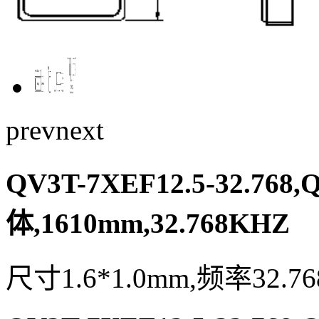
prev
next
QV3T-7XEF12.5-32.76
体,1610mm,32.768KHZ
尺寸1.6*1.0mm,频率32.7