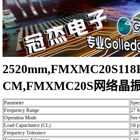
2520mm,FMXMC20S118F
CM,FMXMC20S网络晶
Parameter
Spec
Frequency Range
27 
Operation Mode
See 
Load Capacitance (CL)
18 p
Frequency Tolerance
±30 