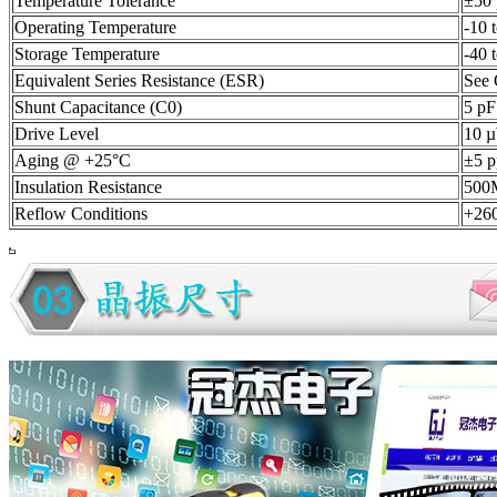
Temperature Tolerance
±50 
Operating Temperature
-10 
Storage Temperature
-40 
Equivalent Series Resistance (ESR)
See 
Shunt Capacitance (C0)
5 pF
Drive Level
10 µ
Aging @ +25°C
±5 p
Insulation Resistance
500
Reflow Conditions
+260