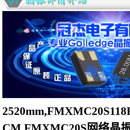
2520mm,FMXMC20S118F
CM,FMXMC20S网络晶