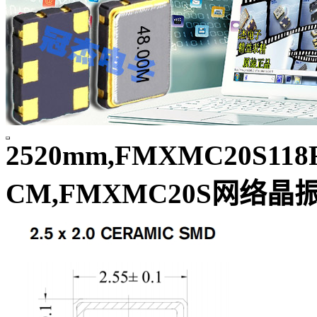
2520mm,FMXMC20S118F
CM,FMXMC20S网络晶