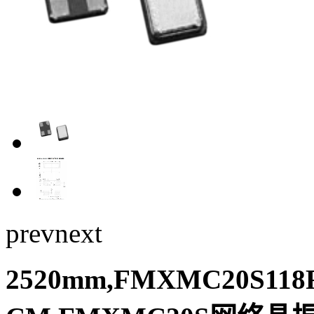
prev
next
2520mm,FMXMC20S118F