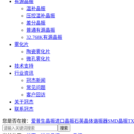
有源晶振
温补晶振
压控温补晶振
差分晶振
普通有源晶振
32.768K有源晶振
雾化片
陶瓷雾化片
微孔雾化片
技术支持
行业资讯
冠杰新闻
常见问题
客户回访
关于冠杰
联系冠杰
您是否在搜：
爱普生晶振
进口晶振
石英晶体谐振器
SMD晶振
T