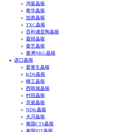
鸿星晶振
希华晶振
加高晶振
TXC晶振
百利通亚陶晶振
嘉硕晶振
泰艺晶振
香港NKG晶振
进口晶振
爱普生晶振
KDS晶振
精工晶振
西铁城晶振
村田晶振
京瓷晶振
NDK晶振
大河晶振
美国CTS晶振
美国IDT晶振