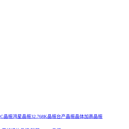
XC晶振
鸿星晶振
32.768K晶振
台产晶振
晶体
加高晶振