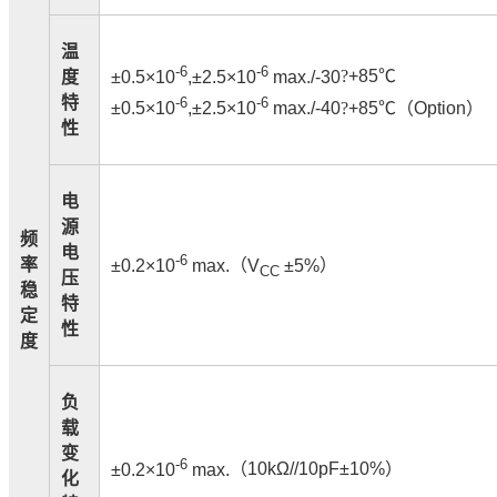
温
-6
-6
±0.5×10
,±2.5×10
max./-30
?
+85
℃
度
特
-6
-6
±0.5×10
,±2.5×10
max./-40
?
+85
℃
（
Option
）
性
电
源
频
电
-6
率
±0.2×10
max.
（
V
±5%
）
CC
压
稳
特
定
性
度
负
载
变
-6
±0.2×10
max.
（
10kΩ//10pF±10%
）
化