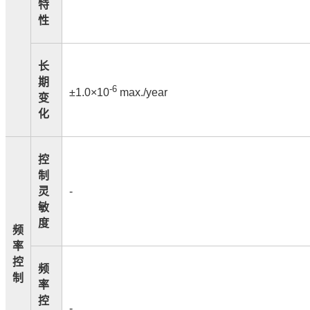
特
性
长
期
-6
±1.0×10
max./year
变
化
控
制
灵
-
敏
度
频
率
控
频
制
率
控
-