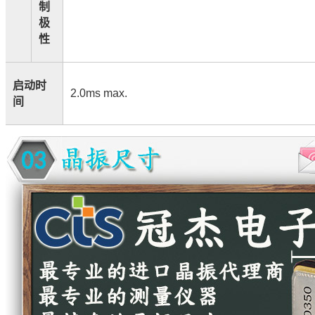
制
极
性
启动时
2.0ms max.
间