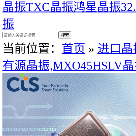
晶振
TXC晶振
鸿星晶振
32
振
当前位置：
首页
»
进口晶
有源晶振,MXO45HSLV