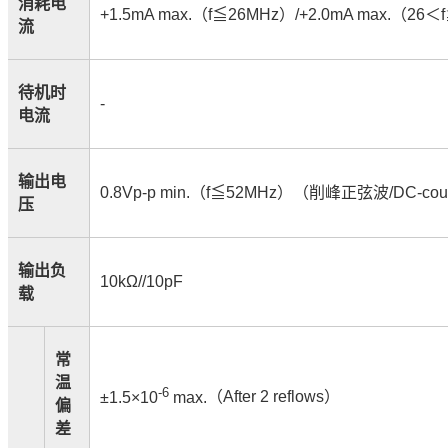
消耗电
+1.5mA max.
（
f
≦
26MHz
）
/+2.0mA max.
（
26
＜
f
流
待机时
-
电流
输出电
0.8Vp-p min.
（
f
≦
52MHz
）（削峰正弦波
/DC-cou
压
输出负
10kΩ//10pF
载
常
温
-6
±1.5×10
max.
（
After 2 reflows
）
偏
差