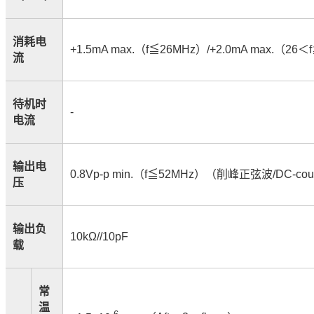
消耗电
+1.5mA max.
（
f
≦
26MHz
）
/+2.0mA max.
（
26
＜
f
流
待机时
-
电流
输出电
0.8Vp-p min.
（
f
≦
52MHz
）（削峰正弦波
/DC-cou
压
输出负
10kΩ//10pF
载
常
温
-6