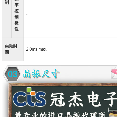
制
率
控
-
制
极
性
启动时
2.0ms max.
间