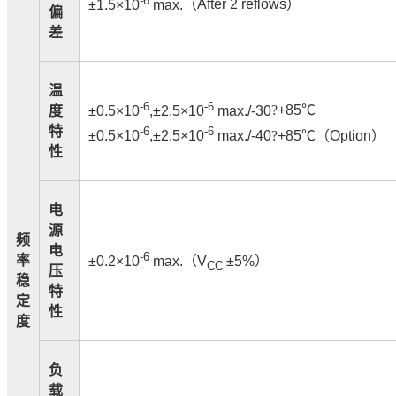
±1.5×10
max.
（
After 2 reflows
）
偏
差
温
-6
-6
±0.5×10
,±2.5×10
max./-30
?
+85
℃
度
特
-6
-6
±0.5×10
,±2.5×10
max./-40
?
+85
℃
（
Option
）
性
电
源
频
电
-6
率
±0.2×10
max.
（
V
±5%
）
CC
压
稳
特
定
性
度
负
载