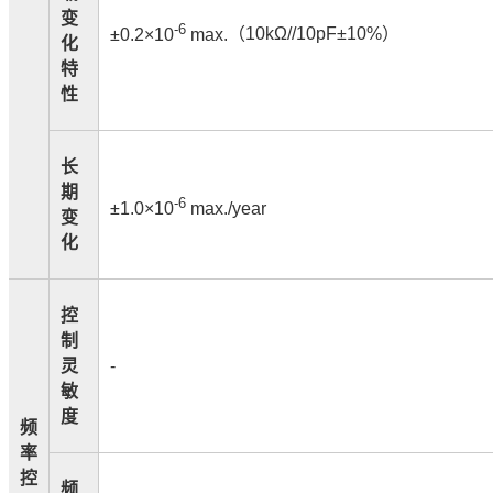
变
-6
±0.2×10
max.
（
10kΩ//10pF±10%
）
化
特
性
长
期
-6
±1.0×10
max./year
变
化
控
制
灵
-
敏
度
频
率
控
频