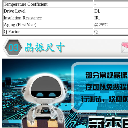
Temperature Coefficient
-
Drive Level
DL
Insulation Resistance
IR.
Aging (First Year)
@25ºC
Q Factor
Q