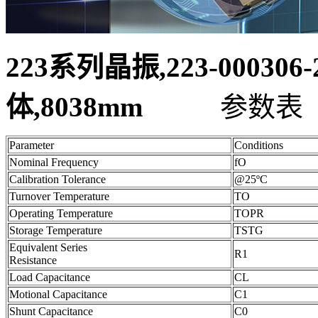
223系列晶振,223-000306
体,8038mm
参数表
Parameter
Conditions
Nominal Frequency
fO
Calibration Tolerance
@25ºC
Turnover Temperature
TO
Operating Temperature
TOPR
Storage Temperature
TSTG
Equivalent Series
R1
Resistance
Load Capacitance
CL
Motional Capacitance
C1
Shunt Capacitance
C0