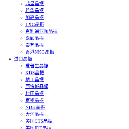
鸿星晶振
希华晶振
加高晶振
TXC晶振
百利通亚陶晶振
嘉硕晶振
泰艺晶振
香港NKG晶振
进口晶振
爱普生晶振
KDS晶振
精工晶振
西铁城晶振
村田晶振
京瓷晶振
NDK晶振
大河晶振
美国CTS晶振
美国IDT晶振