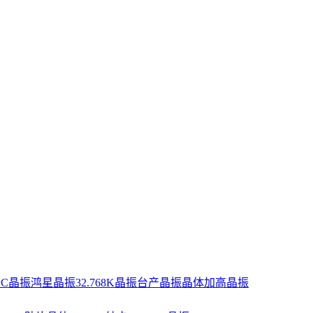
XC晶振
鸿星晶振
32.768K晶振
台产晶振
晶体
加高晶振