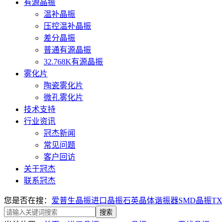
有源晶振
温补晶振
压控温补晶振
差分晶振
普通有源晶振
32.768K有源晶振
雾化片
陶瓷雾化片
微孔雾化片
技术支持
行业资讯
冠杰新闻
常见问题
客户回访
关于冠杰
联系冠杰
您是否在搜：
爱普生晶振
进口晶振
石英晶体谐振器
SMD晶振
T