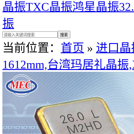
晶振
TXC晶振
鸿星晶振
32
振
当前位置：
首页
»
进口晶
1612mm,台湾玛居礼晶振,X11