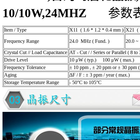
10/10W,24MHZ
参数
Item / Type
X11 ( 1.6 * 1.2 * 0.4 mm )
X21 ( 
Frequency Range
24.0 MHz ( Fund. )
20.0 ~
Crystal Cut // Load Capacitance
AT - Cut / / Series or Parallel ( 8 t
Drive Level
10 μW ( typ.) 100 μW ( max.)
Frequency Tolerance
± 10 ppm , ± 20 ppm or ± 30 ppm (
Aging
ΔF / F : ± 3 ppm / year ( max.)
Storage Temperature Range
- 50°C to 105°C