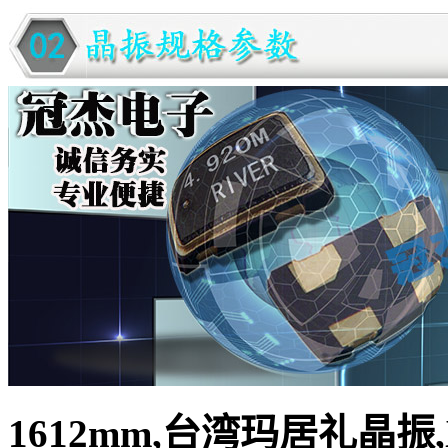
1612mm,台湾玛居礼晶振,X11