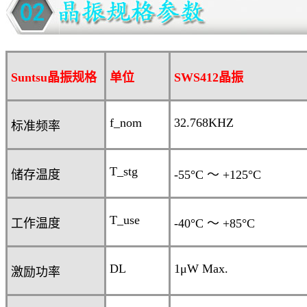
Suntsu晶振规格
单位
SWS412
晶振
f_nom
32.768KHZ
标准频率
T_stg
储存温度
-55°C
～
+125°C
T_use
工作温度
-40°C
～
+85°C
DL
1
μ
W Max.
激励功率