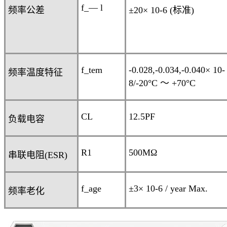
f_— l
频率公差
±20× 10
-6
(
标准
)
f_tem
-0.028,
-0.034
,
-0.040
× 10
-
频率温度特征
8
/-20°C
～
+70°C
CL
12.5PF
负载电容
R
1
500MΩ
串联电阻
(ESR)
f_age
±3
× 10
-6
/ year Max.
频率老化