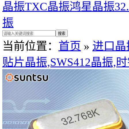
晶振
TXC晶振
鸿星晶振
32
振
当前位置：
首页
»
进口晶
贴片晶振,SWS412晶振,