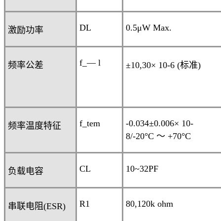
DL
0.5
μ
W Max.
激励功率
f_— l
频率公差
±10,30× 10
-6
(
标准
)
f_tem
-0.034
±0.006
× 10
-
频率温度特征
8
/-20°C
～
+70°C
CL
10~32PF
负载电容
R
1
80,120k ohm
串联电阻
(ESR)