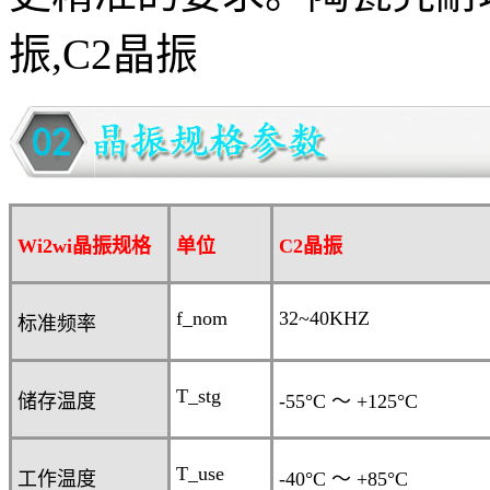
振,C2晶振
Wi2wi晶振规格
单位
C2
晶振
f_nom
32~40KHZ
标准频率
T_stg
储存温度
-55°C
～
+125°C
T_use
工作温度
-40°C
～
+
8
5°C