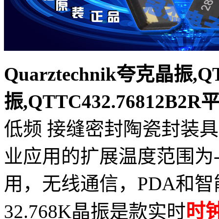
Quarztechnik夸克晶振,
振,QTTC432.76812B
低频 接缝密封陶瓷封装
业应用的扩展温度范围为-
用，无线通信，PDA和
时
32.768K晶振
是款实时