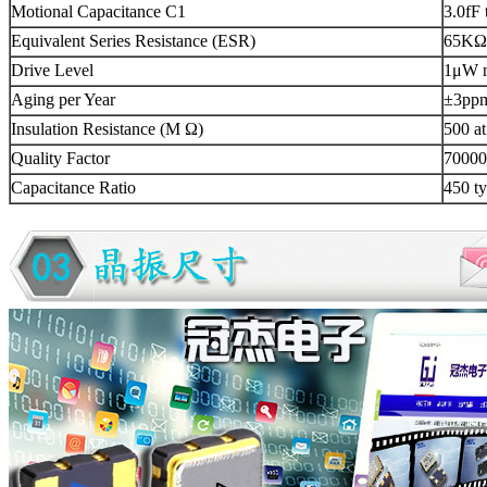
Motional Capacitance C1
3.0fF 
Equivalent Series Resistance (ESR)
65KΩ
Drive Level
1μW 
Aging per Year
±3ppm
Insulation Resistance (M Ω)
500 a
Quality Factor
70000
Capacitance Ratio
450 ty