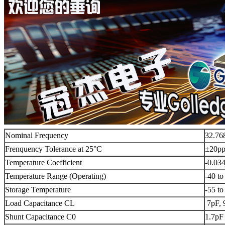
Nominal Frequency
32.76
Frenquency Tolerance at 25°C
±20p
Temperature Coefficient
-0.03
Temperature Range (Operating)
-40 t
Storage Temperature
-55 t
Load Capacitance CL
7pF, 
Shunt Capacitance C0
1.7pF 