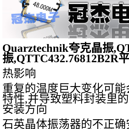
Quarztechnik夸克晶振,
振,QTTC432.76812B
热影响
重复的温度巨大变化可能
特性,并导致塑料封装里的
安装方向
石英晶体振荡器的不正确