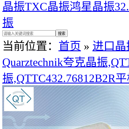
晶振
TXC晶振
鸿星晶振
32
振
当前位置：
首页
»
进口晶
Quarztechnik夸克晶振,Q
振,QTTC432.76812B