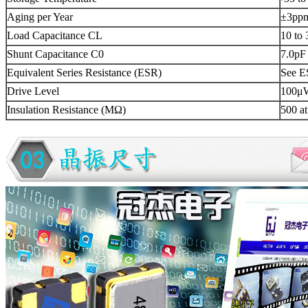
Aging per Year
±3ppm
Load Capacitance CL
10 to
Shunt Capacitance C0
7.0pF
Equivalent Series Resistance (ESR)
See E
Drive Level
100μ
Insulation Resistance (MΩ)
500 a