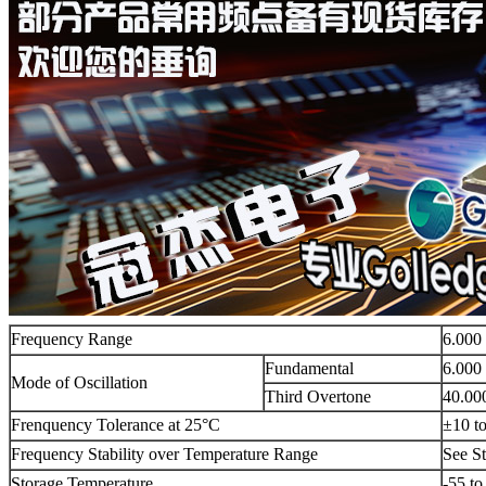
Frequency Range
6.000
Fundamental
6.000
Mode of Oscillation
Third Overtone
40.00
Frenquency Tolerance at 25°C
±10 t
Frequency Stability over Temperature Range
See St
Storage Temperature
-55 t