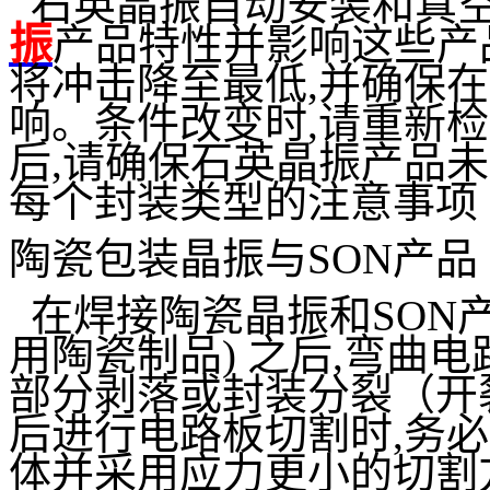
石英晶振自动安装和真空
振
产品特性并影响这些产
将冲击降至最低,并确保
响。条件改变时,请重新
后,请确保石英晶振产品
每个封装类型的注意事项
陶瓷包装晶振与SON产品
在焊接陶瓷晶振和SON产
用陶瓷制品) 之后,弯曲
部分剥落或封装分裂
（开
后进行电路板切割时,务
体并采用应力更小的切割