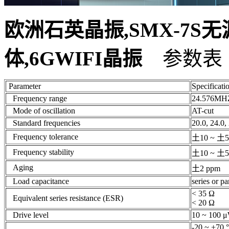
欧洲石英晶振,SMX-7S无源
体,6GWIFI晶振
参数表
Parameter
Specificati
Frequency range
24.576MH
Mode of oscillation
AT-cut
Standard frequencies
20.0, 24.0,
Frequency tolerance
土10 ~ 
Frequency stability
土10 ~ 土50
Aging
土2 ppm
Load capacitance
series or p
< 35 Ω
Equivalent series resistance (ESR)
< 20 Ω
Drive level
10 ~ 100 
-20 ~ +70 