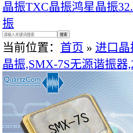
晶振
TXC晶振
鸿星晶振
32
振
当前位置：
首页
»
进口晶
晶振,SMX-7S无源谐振器,2