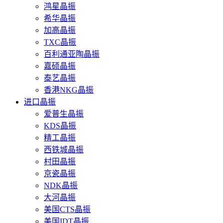
鸿星晶振
希华晶振
加高晶振
TXC晶振
百利通亚陶晶振
嘉硕晶振
泰艺晶振
香港NKG晶振
进口晶振
爱普生晶振
KDS晶振
精工晶振
西铁城晶振
村田晶振
京瓷晶振
NDK晶振
大河晶振
美国CTS晶振
美国IDT晶振