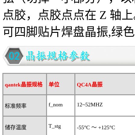
点胶，点胶点点在 Z 轴
可四脚贴片焊盘晶振,绿色环
qantek晶振规格
单位
QC4A
晶振
f_nom
12~52MHZ
标准频率
T_stg
储存温度
-55°C
～
+125°C