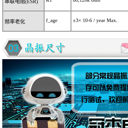
R
1
80,120k ohm
串联电阻
(ESR)
f_age
±3
× 10
-6
/ year Max.
频率老化