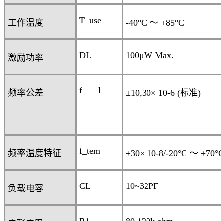
T_use
工作温度
-40°C
～
+
8
5°C
DL
100
μ
W Max.
激励功率
f_— l
频率公差
±10,30× 10
-6
(
标准
)
f_tem
频率温度特征
±30
× 10
-8
/-20°C
～
+70°
CL
10~32PF
负载电容