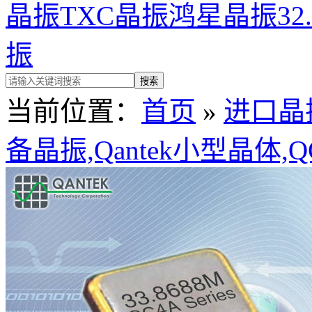
晶振
TXC晶振
鸿星晶振
32
振
当前位置：
首页
»
进口晶
备晶振,Qantek小型晶体,QC2