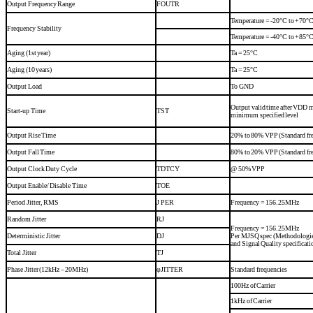
Output Frequency Range
F
OUTR
Temperature = -20°C to +70°
Frequency Stability
Temperature = -40°C to +85°
Aging (1
st
year)
Ta = 25°C
Aging (10 years)
Ta = 25°C
Output Load
To GND
Output valid time after VDD 
Start-up Time
T
ST
minimum specified level
Output Rise Time
20% to 80% V
PP
(Standard fr
Output Fall Time
80% to 20% V
PP
(Standard fr
Output Clock Duty Cycle
T
DTCY
@ 50% V
PP
Output Enable/ Disable Time
T
OE
Period Jitter, RMS
J PER
Frequency = 156.25MHz
Random Jitter
R
J
Frequency = 156.25MHz
Deterministic Jitter
D
J
Per MJSQ spec (Methodologies 
and Signal Quality specificati
Total Jitter
T
J
Phase Jitter (12kHz – 20MHz)
φ
JITTER
Standard frequencies
100Hz of Carrier
1kHz of Carrier