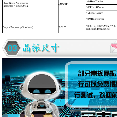
10kHz of Carrier
Phase Noise Performance
φ
NOISE
Frequency = 156.25MHz
100kHz of Carrier
1MHz of Carrier
10MHz of Carrier
100MHz, 106.25MHz, 125MH
Output Frequency (Standards)
F
OUT
additional frequencies)