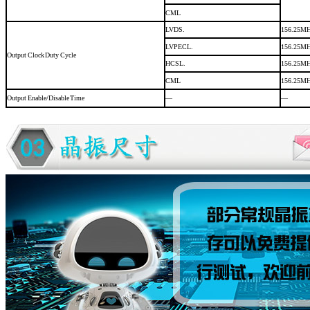
CML
LVDS.
156.25M
LVPECL.
156.25M
Output
Clock
Duty
Cycle
HCSL.
156.25M
CML
156.25M
Output
Enable/Disable
Time
—
—