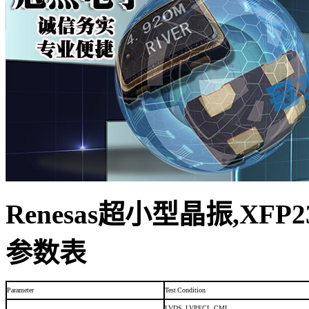
Renesas超小型晶振,XFP2
参数表
Parameter
Test
Condition
LVDS,
LVPECL,
CML.