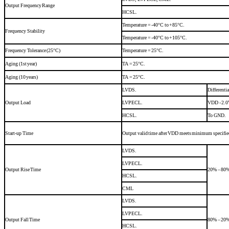
Output
Frequency
Range
HCSL.
Temperature
=
-40°C
to
+85°C.
Frequency
Stability
Temperature
=
-40°C
to
+105°C.
Frequency
Tolerance
(25°C)
Temperature
=
25°C.
Aging
(1st
year)
T
A
=
25°C.
Aging
(10
years)
T
A
=
25°C.
LVDS.
Differentia
Output
Load
LVPECL.
V
DD
-
2.0
HCSL.
To
GND.
Start-up
Time
Output valid time after VDD meets minimum specified
LVDS.
LVPECL.
Output
Rise
Time
20% – 80
HCSL.
CML
LVDS.
LVPECL.
Output
Fall
Time
80% – 20
HCSL.