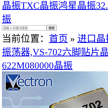
晶振
TXC晶振
鸿星晶振
32
振
当前位置：
首页
»
进口晶
振荡器,VS-702六脚贴片晶振,
622M080000晶振