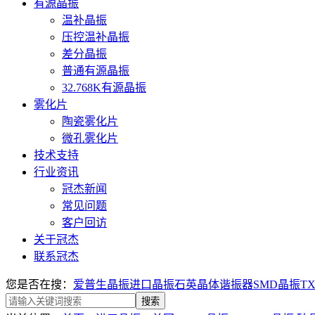
有源晶振
温补晶振
压控温补晶振
差分晶振
普通有源晶振
32.768K有源晶振
雾化片
陶瓷雾化片
微孔雾化片
技术支持
行业资讯
冠杰新闻
常见问题
客户回访
关于冠杰
联系冠杰
您是否在搜：
爱普生晶振
进口晶振
石英晶体谐振器
SMD晶振
T