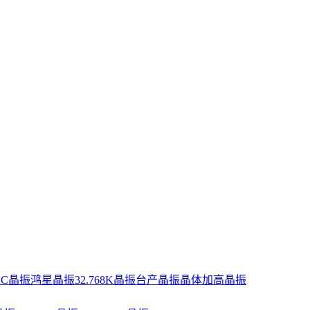
XC晶振
鸿星晶振
32.768K晶振
台产晶振
晶体
加高晶振