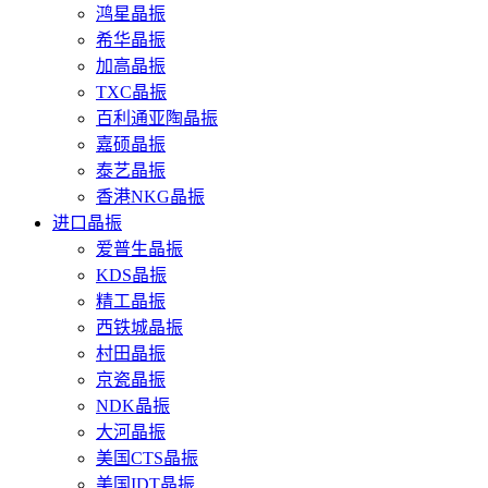
鸿星晶振
希华晶振
加高晶振
TXC晶振
百利通亚陶晶振
嘉硕晶振
泰艺晶振
香港NKG晶振
进口晶振
爱普生晶振
KDS晶振
精工晶振
西铁城晶振
村田晶振
京瓷晶振
NDK晶振
大河晶振
美国CTS晶振
美国IDT晶振