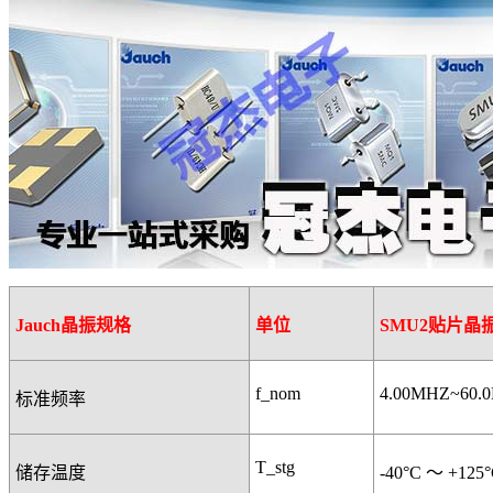
Jauch
晶振规格
单位
SMU2
贴片晶
f_nom
4.00MHZ~60.
标准频率
T_stg
储存温度
-40°C
～
+125°