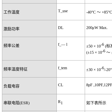
T_use
工作温度
-40°C
～
+85°
DL
200μW Max.
激励功率
f_— l
-6
频率公差
±50 × 10
(
标
-6
(±15 × 10
～
f_tem
-6
频率温度特征
±30 × 10
/-20
CL
8pF ,10PF,12P
负载电容
R
1
串联电阻
(ESR)
如下表所示