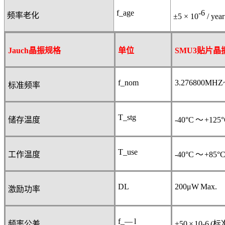
f_age
-6
频率老化
±5 × 10
/ yea
Jauch
晶振规格
单位
SMU3
贴片晶
f_nom
3.276800MHZ
标准频率
T_stg
储存温度
-40°C
～
+125
T_use
工作温度
-40°C
～
+85°
DL
200μW Max.
激励功率
f_— l
频率公差
±50 × 10
-6
(
标