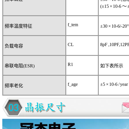
(±15 × 10
-6
～
±
f_tem
频率温度特征
±30 × 10
-6
/-20
CL
8pF ,10PF,12P
负载电容
R
1
串联电阻
(ESR)
如下表所示
f_age
±5 × 10
-6
/ year
频率老化