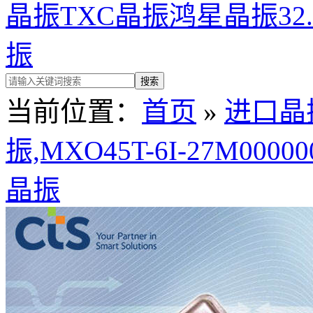
晶振
TXC晶振
鸿星晶振
32
振
当前位置：
首页
»
进口晶
振,MXO45T-6I-27M0
晶振