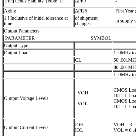
Freq uency Stability [Note 1]
Δf/fO
-
Aging
Δf/f25
First 
1.] Inclusive of initial tolerance at
of shipment,
in supply 
time
changes
Output Parameters
PARAMETER SYMBOL CO
Output Type
-
-
Output Load
1 .0MHz
CL
50 .001
80 .001
1 .0MHz
CMOS Loa
VOH
10TTL Loa
O utput Voltage Levels
CMOS Loa
VOL
10TTL Loa
IOH
VOH = 3 .
O utput Current Levels
IOL
VOL = 0 .