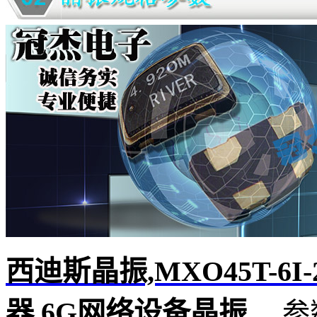
西迪斯晶振,MXO45T-6I
器,6G网络
设备晶振
参