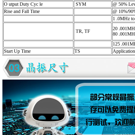
O utput Duty Cyc le
SYM
@ 50
Rise and Fall Time
@ 10%/90% 
1 .0MHz
20 .001MH
TR, TF
80 .001MH
125 .001
Start Up Time
TS
Applica