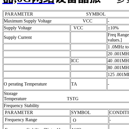
PARAMETER SYMBOL CO
Maximum Supply Voltage VCC
-
Supply Voltage
VCC
±10%
Freq Range 
Supply Current
values.]
1 .0MHz t
20 .001MH
ICC
40 .001MH
80 .001MH
125 .001M
O perating Temperature
TA
-
Storage
Temperature TST
Frequency Stability
PARAMETER
SYMBOL
CONDIT
Frequency Range
-
O