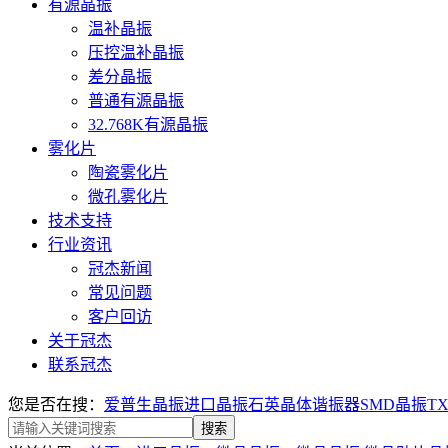
有源晶振
温补晶振
压控温补晶振
差分晶振
普通有源晶振
32.768K有源晶振
雾化片
陶瓷雾化片
微孔雾化片
技术支持
行业资讯
冠杰新闻
常见问题
客户回访
关于冠杰
联系冠杰
您是否在搜：
爱普生晶振
进口晶振
石英晶体谐振器
SMD晶振
T