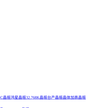
XC晶振
鸿星晶振
32.768K晶振
台产晶振
晶体
加高晶振