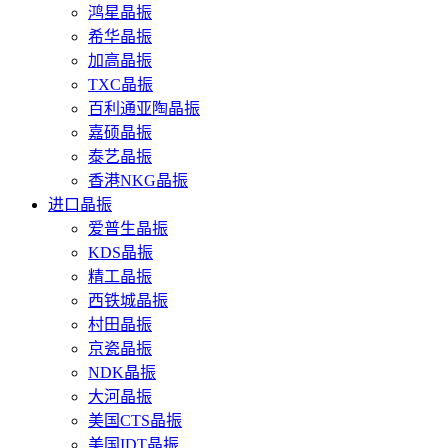
鸿星晶振
希华晶振
加高晶振
TXC晶振
百利通亚陶晶振
嘉硕晶振
泰艺晶振
香港NKG晶振
进口晶振
爱普生晶振
KDS晶振
精工晶振
西铁城晶振
村田晶振
京瓷晶振
NDK晶振
大河晶振
美国CTS晶振
美国IDT晶振