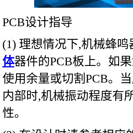
PCB
设计指导
(1)
理想情况下
,
机械蜂鸣
体
器件的
PCB
板上。如果
使用余量或切割
PCB
。当
内部时
,
机械振动程度有
性。