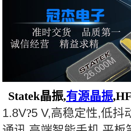
Statek晶振,
有源晶振
,H
1.8V
5
V
,
高稳定性
,
低抖
?
通讯
,
高端智能手机
,
平板