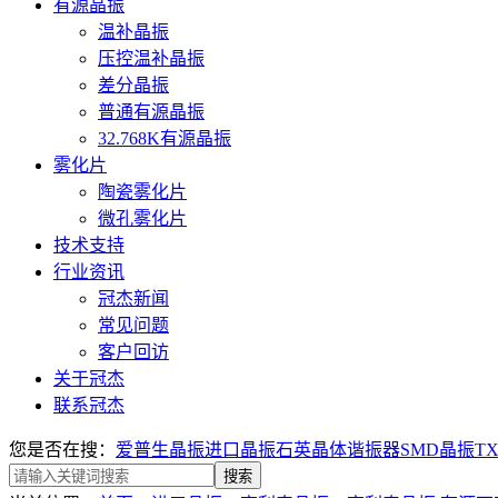
有源晶振
温补晶振
压控温补晶振
差分晶振
普通有源晶振
32.768K有源晶振
雾化片
陶瓷雾化片
微孔雾化片
技术支持
行业资讯
冠杰新闻
常见问题
客户回访
关于冠杰
联系冠杰
您是否在搜：
爱普生晶振
进口晶振
石英晶体谐振器
SMD晶振
T