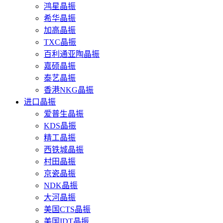
鸿星晶振
希华晶振
加高晶振
TXC晶振
百利通亚陶晶振
嘉硕晶振
泰艺晶振
香港NKG晶振
进口晶振
爱普生晶振
KDS晶振
精工晶振
西铁城晶振
村田晶振
京瓷晶振
NDK晶振
大河晶振
美国CTS晶振
美国IDT晶振