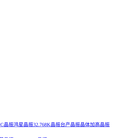
XC晶振
鸿星晶振
32.768K晶振
台产晶振
晶体
加高晶振